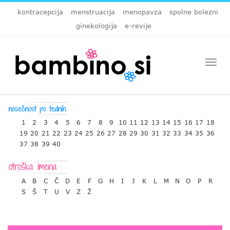
kontracepcija
menstruacija
menopavza
spolne bolezni
ginekologija
e-revije
Togg
navi
1
2
3
4
5
6
7
8
9
10
11
12
13
14
15
16
17
18
19
20
21
22
23
24
25
26
27
28
29
30
31
32
33
34
35
36
37
38
39
40
A
B
C
Č
D
E
F
G
H
I
J
K
L
M
N
O
P
R
S
Š
T
U
V
Z
Ž