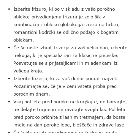
Izberite frizuro, ki bo v skladu z vašo poročno
obleko; privzdignjena frizura je zelo šik v
kombinaciji z obleko globokega izreza na hrbtu,
romantični kodrčki se odlično podajo k bogatim
oblekam.
Če še niste izbrali frizerja za vaš veliki dan, izberite
nekoga, ki je specializiran za klasične pričeske.
Posvetujte se s prijateljicami in mladenkami iz
vašega kraja.
Izberite frizerja, ki za vaš denar ponudi največ.
Pozanimajte se, če je v ceni všteta proba pred
poročnim dnem.
Vsaj pol leta pred poroko ne krajšajte, ne barvajte,
ne delajte trajne in ne ravnajte svojih las. Pol leta
pred poroko pričnite z lasnim tretmajem, da boste
imele na dan poroke lepe, bleščeče in zdrave lase.
Če želite nositi privzdignjeno pričesko in imate