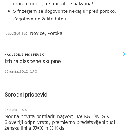
morate umiti, ne uporabite balzama!
S frizerjem se dogovorite nekaj ur pred poroko.
Zagotovo ne želite hiteti.
Kategorija:
Novice
,
Poroka
NASLEDNJI PRISPEVEK
Izbira glasbene skupine
13 junija, 2012
0
Sorodni prispevki
18 maja, 2026
Modna novica pomladi: največji JACK&JONES v
Sloveniji odprl vrata, premierno predstavljeni tudi
ženska linija JJXX in JJ Kids