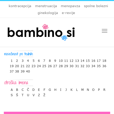
kontracepcija
menstruacija
menopavza
spolne bolezni
ginekologija
e-revije
Togg
navi
1
2
3
4
5
6
7
8
9
10
11
12
13
14
15
16
17
18
19
20
21
22
23
24
25
26
27
28
29
30
31
32
33
34
35
36
37
38
39
40
A
B
C
Č
D
E
F
G
H
I
J
K
L
M
N
O
P
R
S
Š
T
U
V
Z
Ž