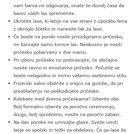
vam barva ne odgovarja, imate še dovolj časa da
barvo vaših las spremenite.
Ukrotite lase, ki letijo na vse strani z uporabo fena
z okroglo ščetko in nanesite lak za lase.
Če boste na poroki nosile privzdignjeno pričesko,
ne barvajte samo konice las. Neokusno je nositi
pričesko pobarvano v dve niansi.
Pri izboru pričeske ne pretiravajte, če običajno
nosite ravno in enostavno pričesko. Počutile se
boste nelagodno in mimo vašemu osebnemu stilu.
Frizerski salon obiščite s srajco na gumbe, da pri
preoblačenju ne poškodujete pričeske.
Kolebate med dvema pričeskama? Izberite obe.
Bolj formalno izberite za poročno ceremonijo,
drugo, bolj sproščeno, nosite na poročni zabavi.
Na dan poroke ne umivajte glave. Sveže umiti
lasje so spolzki in težki za obdelavo. Če pa lase že