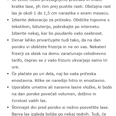
kratke lase, jih čim prej pustite rasti. Običajna rast
las je okoli 1 do 1,5 cm narastka v enem mesecu.
Izberite dekoracijo za pričesko. Obiščite trgovine s
tekstilom, bižuterijo, pobrskajte po internetu.
Izberite nekaj, kar bo poudarilo vašo osebnost.
Denar lahko privarčujete tudi tako, da na dan
poroko vi obiščete frizerja in ne on vas. Nekateri
frizerji za obisk na domu zaračunajo celodnevno
tarifo, čeprav se z vašo frizuro ukvarjajo samo tri
ure.
Če plačate po uri dela, naj bo vaša pričeska
enostavna. Kitke se naredijo hitro in enostavno.
Uporabite umetne ali naravne lasne vložke, ki bodo
na dan poroke povečali volumen, dolžino in
čvrstost vaših las.
Štirinajst dni pred poroko si nežno posvetlite lase.
Barva las izgleda boljše po nekaj tednih. Tudi, če