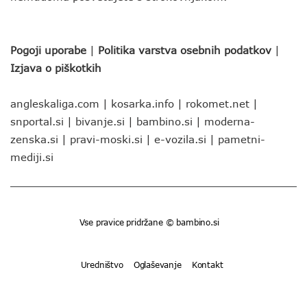
Pogoji uporabe
|
Politika varstva osebnih podatkov
|
Izjava o piškotkih
angleskaliga.com
|
kosarka.info
|
rokomet.net
|
snportal.si
|
bivanje.si
|
bambino.si
|
moderna-
zenska.si
|
pravi-moski.si
|
e-vozila.si
|
pametni-
mediji.si
Vse pravice pridržane © bambino.si
Uredništvo
Oglaševanje
Kontakt