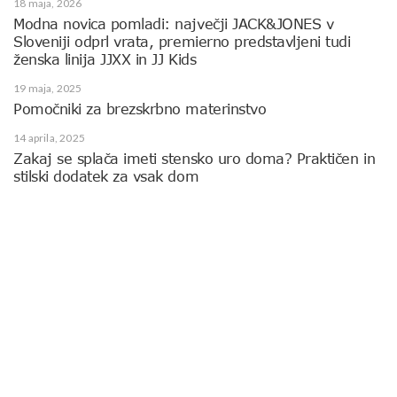
18 maja, 2026
Modna novica pomladi: največji JACK&JONES v
Sloveniji odprl vrata, premierno predstavljeni tudi
ženska linija JJXX in JJ Kids
19 maja, 2025
Pomočniki za brezskrbno materinstvo
14 aprila, 2025
Zakaj se splača imeti stensko uro doma? Praktičen in
stilski dodatek za vsak dom