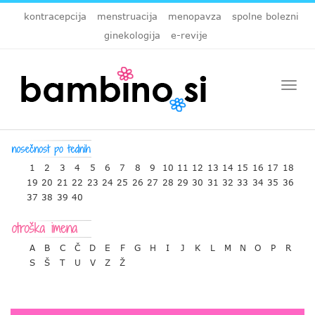
kontracepcija
menstruacija
menopavza
spolne bolezni
ginekologija
e-revije
Togg
navi
1
2
3
4
5
6
7
8
9
10
11
12
13
14
15
16
17
18
19
20
21
22
23
24
25
26
27
28
29
30
31
32
33
34
35
36
37
38
39
40
A
B
C
Č
D
E
F
G
H
I
J
K
L
M
N
O
P
R
S
Š
T
U
V
Z
Ž