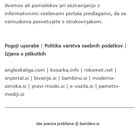
dvomov ali pomislekov pri seznanjanju z
informativnimi vsebinami portala predlagamo, da se
nemudoma posvetujete s strokovnjakom.
Pogoji uporabe
|
Politika varstva osebnih podatkov
|
Izjava o piškotkih
angleskaliga.com
|
kosarka.info
|
rokomet.net
|
snportal.si
|
bivanje.si
|
bambino.si
|
moderna-
zenska.si
|
pravi-moski.si
|
e-vozila.si
|
pametni-
mediji.si
Vse pravice pridržane © bambino.si