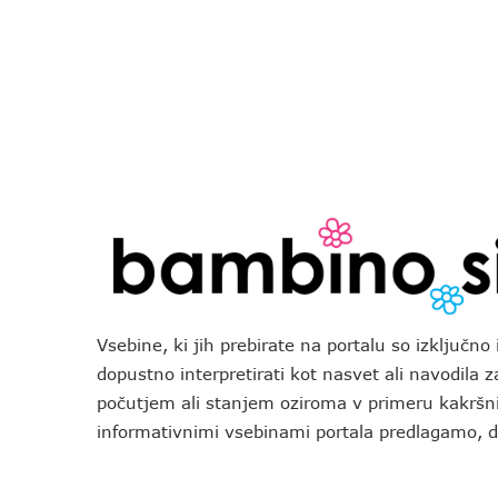
Vsebine, ki jih prebirate na portalu so izključn
dopustno interpretirati kot nasvet ali navodila 
počutjem ali stanjem oziroma v primeru kakršni
informativnimi vsebinami portala predlagamo,