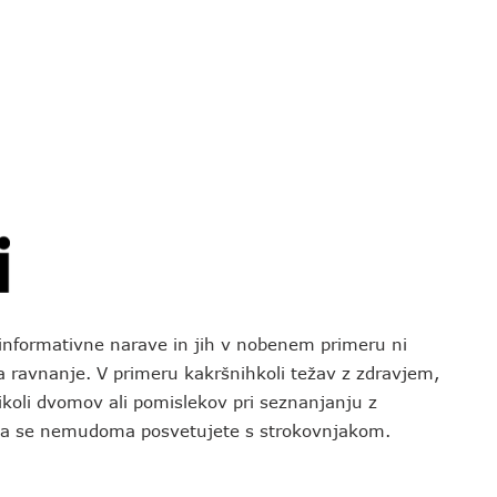
o informativne narave in jih v nobenem primeru ni
za ravnanje. V primeru kakršnihkoli težav z zdravjem,
koli dvomov ali pomislekov pri seznanjanju z
 da se nemudoma posvetujete s strokovnjakom.