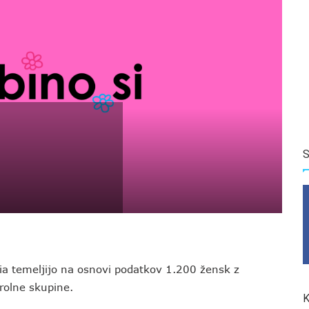
S
ogia temeljijo na osnovi podatkov 1.200 žensk z
rolne skupine.
K