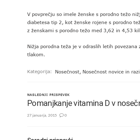
V povprečju so imele ženske s porodno težo nižj
diabetesa tip 2, kot ženske rojene s porodno te
z ženskami s porodno težo med 3,62 in 4,53 kilo
Nižja porodna teža je v odraslih letih povezana z
tlakom.
Kategorija:
Nosečnost
,
Nosečnost novice in raz
NASLEDNJI PRISPEVEK
Pomanjkanje vitamina D v noseč
27 januarja, 2015
0