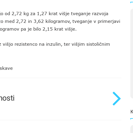
o od 2,72 kg za 1,27 krat višje tveganje razvoja
žo med 2,72 in 3,62 kilogramov, tveganje v primerjavi
gramov pa je bilo 2,15 krat višje.
 višjo rezistenco na inzulin, ter višjim sistoličnim
iskave
nosti
K