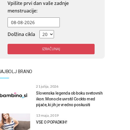
Vpišite prvi dan vaše zadnje
menstruacije:
Dolžina cikla
IZRAČUNAJ
NAJBOLJ BRANO
21 julija, 2026
Slovenska legenda ob boku svetovnih
ikon: Monocle uvrstil Cockto med
pijače, ki jih je vredno poskusiti
13 maja, 2019
VSE O POPADKIH!