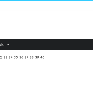
alo
32
33
34
35
36
37
38
39
40