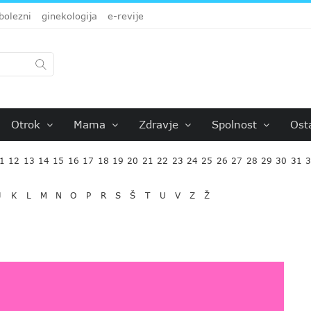
bolezni
ginekologija
e-revije
Otrok
Mama
Zdravje
Spolnost
Ost
1
12
13
14
15
16
17
18
19
20
21
22
23
24
25
26
27
28
29
30
31
J
K
L
M
N
O
P
R
S
Š
T
U
V
Z
Ž