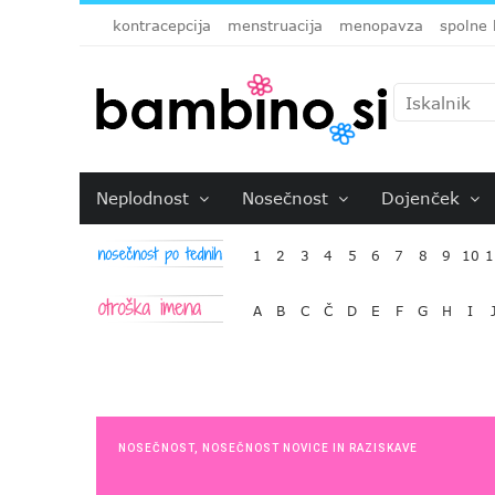
kontracepcija
menstruacija
menopavza
spolne 
Neplodnost
Nosečnost
Dojenček
1
2
3
4
5
6
7
8
9
10
1
A
B
C
Č
D
E
F
G
H
I
NOSEČNOST
,
NOSEČNOST NOVICE IN RAZISKAVE