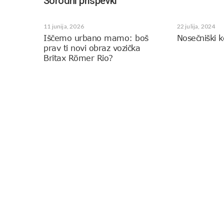
Sorodni prispevki
11 junija, 2026
22 julija, 2024
Iščemo urbano mamo: boš
Nosečniški k
prav ti novi obraz vozička
Britax Römer Rio?