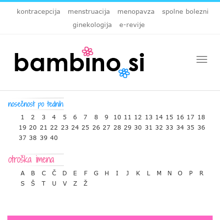
kontracepcija
menstruacija
menopavza
spolne bolezni
ginekologija
e-revije
Togg
navi
1
2
3
4
5
6
7
8
9
10
11
12
13
14
15
16
17
18
19
20
21
22
23
24
25
26
27
28
29
30
31
32
33
34
35
36
37
38
39
40
A
B
C
Č
D
E
F
G
H
I
J
K
L
M
N
O
P
R
S
Š
T
U
V
Z
Ž