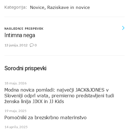
Kategorija:
Novice
,
Raziskave in novice
NASLEDNJI PRISPEVEK
Intimna nega
13 junija, 2012
0
Sorodni prispevki
18 maja, 2026
Modna novica pomladi: največji JACK&JONES v
Sloveniji odprl vrata, premierno predstavljeni tudi
ženska linija JJXX in JJ Kids
19 maja, 2025
Pomočniki za brezskrbno materinstvo
14 aprila, 2025