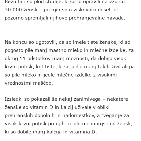
Rezultati so plod študije, ki so jo opravili na vzorcu
30.000 žensk – pri njih so raziskovalci deset let
pozorno spremljali njihove prehranjevalne navade.
Na koncu so ugotovili, da so imele tiste ženske, ki so
pogosto pile manj mastno mleko in mlečne izdelke, za
okrog 11 odstotkov manj možnosti, da dobijo visok
krvni pritisk, kot tiste, ki so jedle manj takih živil ali pa
so pile mleko in jedle mlečne izdelke z visokimi
vrednostmi maščob.
Izsledki so pokazali še nekaj zanimivega – nekatere
ženske so vitamin D in kalcij uživale v obliki
prehranskih dopolnih in nadomestkov, a tveganje za
visok krvni pritisk pri njih ni bilo nič manjše od žensk,
ki so dobile manj kalcija in vitamina D.