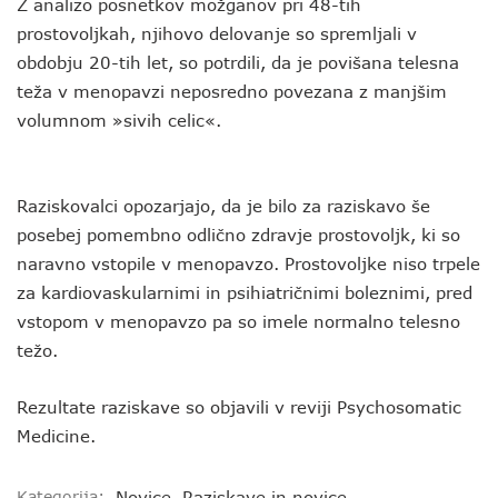
Z analizo posnetkov možganov pri 48-tih
prostovoljkah, njihovo delovanje so spremljali v
obdobju 20-tih let, so potrdili, da je povišana telesna
teža v menopavzi neposredno povezana z manjšim
volumnom »sivih celic«.
Raziskovalci opozarjajo, da je bilo za raziskavo še
posebej pomembno odlično zdravje prostovoljk, ki so
naravno vstopile v menopavzo. Prostovoljke niso trpele
za kardiovaskularnimi in psihiatričnimi boleznimi, pred
vstopom v menopavzo pa so imele normalno telesno
težo.
Rezultate raziskave so objavili v reviji Psychosomatic
Medicine.
Kategorija:
Novice
,
Raziskave in novice