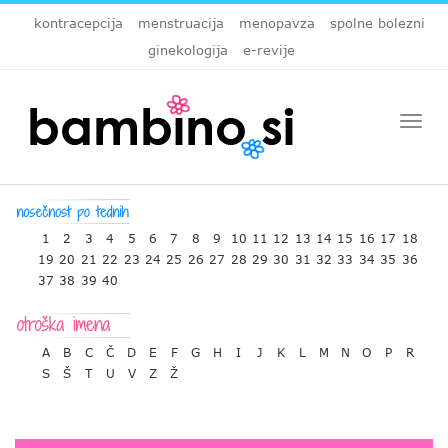
kontracepcija
menstruacija
menopavza
spolne bolezni
ginekologija
e-revije
Togg
navi
1
2
3
4
5
6
7
8
9
10
11
12
13
14
15
16
17
18
19
20
21
22
23
24
25
26
27
28
29
30
31
32
33
34
35
36
37
38
39
40
A
B
C
Č
D
E
F
G
H
I
J
K
L
M
N
O
P
R
S
Š
T
U
V
Z
Ž