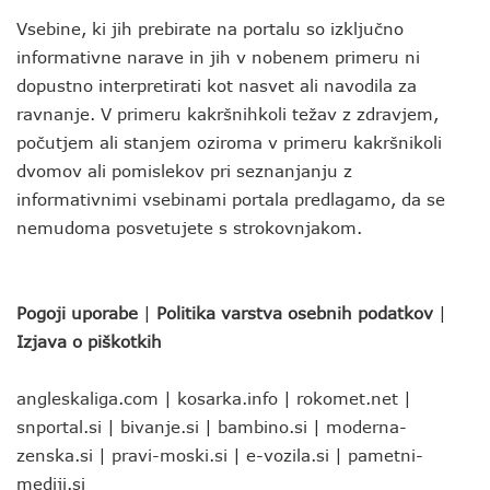
Vsebine, ki jih prebirate na portalu so izključno
informativne narave in jih v nobenem primeru ni
dopustno interpretirati kot nasvet ali navodila za
ravnanje. V primeru kakršnihkoli težav z zdravjem,
počutjem ali stanjem oziroma v primeru kakršnikoli
dvomov ali pomislekov pri seznanjanju z
informativnimi vsebinami portala predlagamo, da se
nemudoma posvetujete s strokovnjakom.
Pogoji uporabe
|
Politika varstva osebnih podatkov
|
Izjava o piškotkih
angleskaliga.com
|
kosarka.info
|
rokomet.net
|
snportal.si
|
bivanje.si
|
bambino.si
|
moderna-
zenska.si
|
pravi-moski.si
|
e-vozila.si
|
pametni-
mediji.si