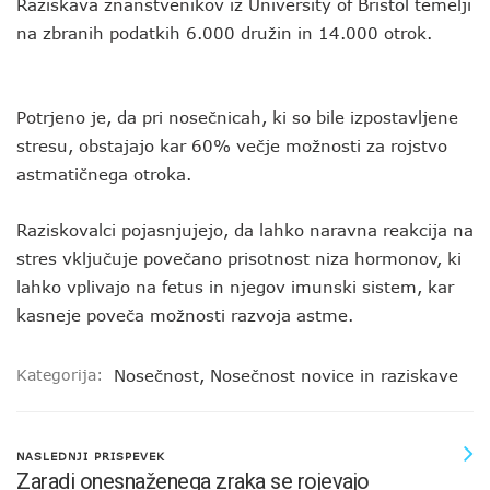
Raziskava znanstvenikov iz University of Bristol temelji
na zbranih podatkih 6.000 družin in 14.000 otrok.
Potrjeno je, da pri nosečnicah, ki so bile izpostavljene
stresu, obstajajo kar 60% večje možnosti za rojstvo
astmatičnega otroka.
Raziskovalci pojasnjujejo, da lahko naravna reakcija na
stres vključuje povečano prisotnost niza hormonov, ki
lahko vplivajo na fetus in njegov imunski sistem, kar
kasneje poveča možnosti razvoja astme.
Kategorija:
Nosečnost
,
Nosečnost novice in raziskave
NASLEDNJI PRISPEVEK
Zaradi onesnaženega zraka se rojevajo