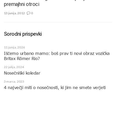
premajhni otroci
13 junija, 2012
0
Sorodni prispevki
11 junija, 2026
Iščemo urbano mamo: boš prav ti novi obraz vozička
Britax Römer Rio?
22 julija, 2024
Nosečniški koledar
3 marca, 2023
4 največji miti o nosečnosti, ki jim ne smete verjeti