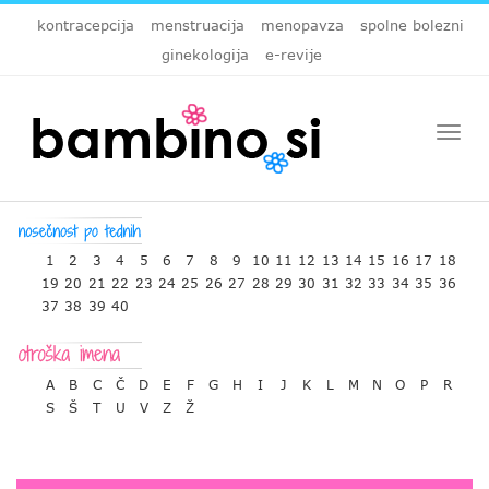
kontracepcija
menstruacija
menopavza
spolne bolezni
ginekologija
e-revije
Togg
navi
1
2
3
4
5
6
7
8
9
10
11
12
13
14
15
16
17
18
19
20
21
22
23
24
25
26
27
28
29
30
31
32
33
34
35
36
37
38
39
40
A
B
C
Č
D
E
F
G
H
I
J
K
L
M
N
O
P
R
S
Š
T
U
V
Z
Ž