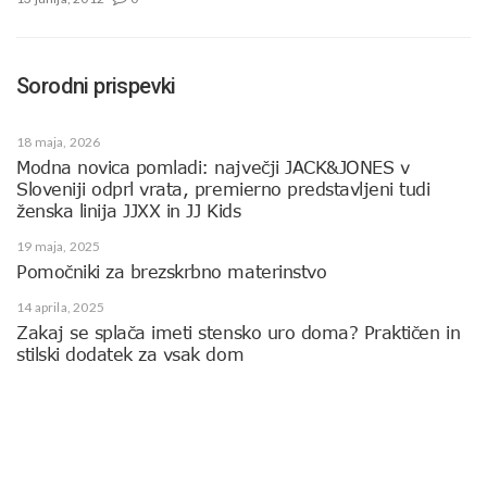
Sorodni prispevki
18 maja, 2026
Modna novica pomladi: največji JACK&JONES v
Sloveniji odprl vrata, premierno predstavljeni tudi
ženska linija JJXX in JJ Kids
19 maja, 2025
Pomočniki za brezskrbno materinstvo
14 aprila, 2025
Zakaj se splača imeti stensko uro doma? Praktičen in
stilski dodatek za vsak dom