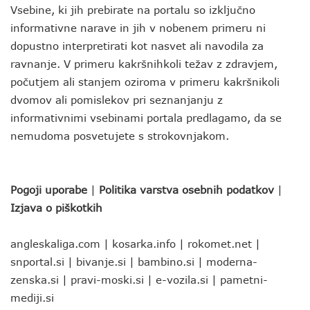
Vsebine, ki jih prebirate na portalu so izključno
informativne narave in jih v nobenem primeru ni
dopustno interpretirati kot nasvet ali navodila za
ravnanje. V primeru kakršnihkoli težav z zdravjem,
počutjem ali stanjem oziroma v primeru kakršnikoli
dvomov ali pomislekov pri seznanjanju z
informativnimi vsebinami portala predlagamo, da se
nemudoma posvetujete s strokovnjakom.
Pogoji uporabe
|
Politika varstva osebnih podatkov
|
Izjava o piškotkih
angleskaliga.com
|
kosarka.info
|
rokomet.net
|
snportal.si
|
bivanje.si
|
bambino.si
|
moderna-
zenska.si
|
pravi-moski.si
|
e-vozila.si
|
pametni-
mediji.si