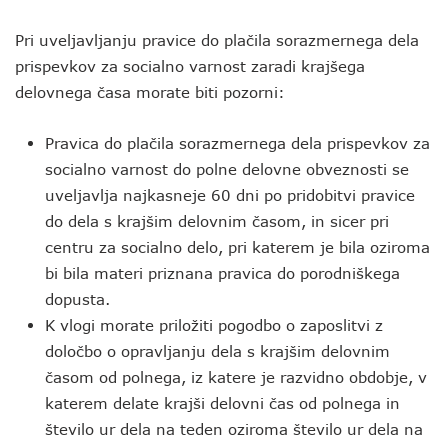
Pri uveljavljanju pravice do plačila sorazmernega dela
prispevkov za socialno varnost zaradi krajšega
delovnega časa morate biti pozorni:
Pravica do plačila sorazmernega dela prispevkov za
socialno varnost do polne delovne obveznosti se
uveljavlja najkasneje 60 dni po pridobitvi pravice
do dela s krajšim delovnim časom, in sicer pri
centru za socialno delo, pri katerem je bila oziroma
bi bila materi priznana pravica do porodniškega
dopusta.
K vlogi morate priložiti pogodbo o zaposlitvi z
določbo o opravljanju dela s krajšim delovnim
časom od polnega, iz katere je razvidno obdobje, v
katerem delate krajši delovni čas od polnega in
število ur dela na teden oziroma število ur dela na