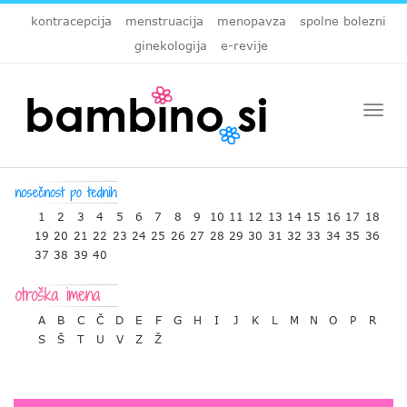
kontracepcija
menstruacija
menopavza
spolne bolezni
ginekologija
e-revije
Togg
navi
1
2
3
4
5
6
7
8
9
10
11
12
13
14
15
16
17
18
19
20
21
22
23
24
25
26
27
28
29
30
31
32
33
34
35
36
37
38
39
40
A
B
C
Č
D
E
F
G
H
I
J
K
L
M
N
O
P
R
S
Š
T
U
V
Z
Ž