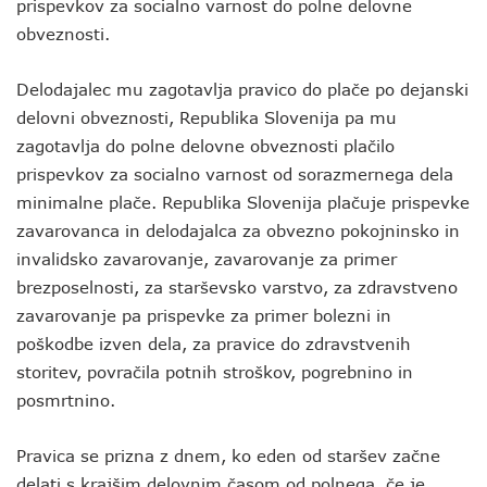
prispevkov za socialno varnost do polne delovne
obveznosti.
Delodajalec mu zagotavlja pravico do plače po dejanski
delovni obveznosti, Republika Slovenija pa mu
zagotavlja do polne delovne obveznosti plačilo
prispevkov za socialno varnost od sorazmernega dela
minimalne plače. Republika Slovenija plačuje prispevke
zavarovanca in delodajalca za obvezno pokojninsko in
invalidsko zavarovanje, zavarovanje za primer
brezposelnosti, za starševsko varstvo, za zdravstveno
zavarovanje pa prispevke za primer bolezni in
poškodbe izven dela, za pravice do zdravstvenih
storitev, povračila potnih stroškov, pogrebnino in
posmrtnino.
Pravica se prizna z dnem, ko eden od staršev začne
delati s krajšim delovnim časom od polnega, če je