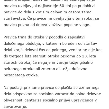
pravico uveljavljal najkasneje 60 dni po pridobitvi
pravice do dela s krajšim delovnim časom zaradi
starševstva. Če pravice ne uveljavlja v tem roku, se
pravica prizna od dneva vložitve popolne vloge.
Pravica traja do izteka v pogodbi o zaposlitvi
določenega obdobja, v katerem bo eden od staršev
delal krajši delovni čas od polnega, vendar ne dlje kot
do tretjega leta starosti otroka oziroma do 18. leta
starosti otroka, če neguje in varuje težje gibalno
oviranega otroka ali zmerno ali težje duševno
prizadetega otroka.
Na podlagi priznane pravice do plačila sorazmernega
dela prispevkov za socialno varnost do polne delovne
obveznosti center za socialno prijavi upravičenca v
zavarovanje.