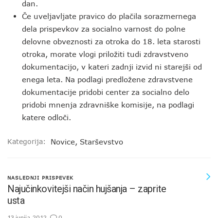
dan.
Če uveljavljate pravico do plačila sorazmernega
dela prispevkov za socialno varnost do polne
delovne obveznosti za otroka do 18. leta starosti
otroka, morate vlogi priložiti tudi zdravstveno
dokumentacijo, v kateri zadnji izvid ni starejši od
enega leta. Na podlagi predložene zdravstvene
dokumentacije pridobi center za socialno delo
pridobi mnenja zdravniške komisije, na podlagi
katere odloči.
Kategorija:
Novice
,
Starševstvo
NASLEDNJI PRISPEVEK
Najučinkovitejši način hujšanja – zaprite
usta
13 junija, 2012
0