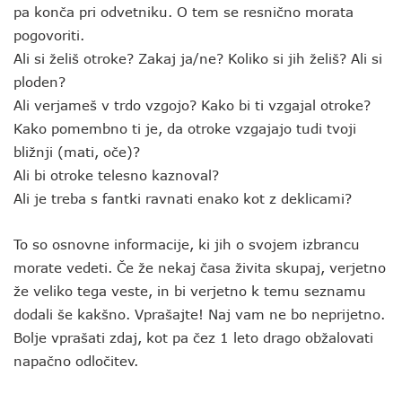
pa konča pri odvetniku. O tem se resnično morata
pogovoriti.
Ali si želiš otroke? Zakaj ja/ne? Koliko si jih želiš? Ali si
ploden?
Ali verjameš v trdo vzgojo? Kako bi ti vzgajal otroke?
Kako pomembno ti je, da otroke vzgajajo tudi tvoji
bližnji (mati, oče)?
Ali bi otroke telesno kaznoval?
Ali je treba s fantki ravnati enako kot z deklicami?
To so osnovne informacije, ki jih o svojem izbrancu
morate vedeti. Če že nekaj časa živita skupaj, verjetno
že veliko tega veste, in bi verjetno k temu seznamu
dodali še kakšno. Vprašajte! Naj vam ne bo neprijetno.
Bolje vprašati zdaj, kot pa čez 1 leto drago obžalovati
napačno odločitev.