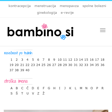
kontracepcija
menstruacija
menopavza
spolne bolezni
ginekologija
e-revije
Togg
navi
1
2
3
4
5
6
7
8
9
10
11
12
13
14
15
16
17
18
19
20
21
22
23
24
25
26
27
28
29
30
31
32
33
34
35
36
37
38
39
40
A
B
C
Č
D
E
F
G
H
I
J
K
L
M
N
O
P
R
S
Š
T
U
V
Z
Ž