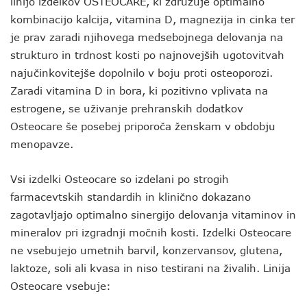
linijo izdelkov OSTEOCARE, ki združuje optimalno
kombinacijo kalcija, vitamina D, magnezija in cinka ter
je prav zaradi njihovega medsebojnega delovanja na
strukturo in trdnost kosti po najnovejših ugotovitvah
najučinkovitejše dopolnilo v boju proti osteoporozi.
Zaradi vitamina D in bora, ki pozitivno vplivata na
estrogene, se uživanje prehranskih dodatkov
Osteocare še posebej priporoča ženskam v obdobju
menopavze.
Vsi izdelki Osteocare so izdelani po strogih
farmacevtskih standardih in klinično dokazano
zagotavljajo optimalno sinergijo delovanja vitaminov in
mineralov pri izgradnji močnih kosti. Izdelki Osteocare
ne vsebujejo umetnih barvil, konzervansov, glutena,
laktoze, soli ali kvasa in niso testirani na živalih. Linija
Osteocare vsebuje: