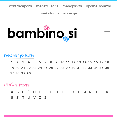
kontracepcija
menstruacija
menopavza
spolne bolezni
ginekologija
e-revije
Togg
navi
1
2
3
4
5
6
7
8
9
10
11
12
13
14
15
16
17
18
19
20
21
22
23
24
25
26
27
28
29
30
31
32
33
34
35
36
37
38
39
40
A
B
C
Č
D
E
F
G
H
I
J
K
L
M
N
O
P
R
S
Š
T
U
V
Z
Ž