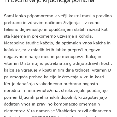
Sami lahko pripomoremo k večji kostni masi s pravilno
prehrano in zdravim načinom življenja – z redno
telesno dejavnostjo in opuščanjem slabih razvad kot
sta kajenje in prekomerno uživanje alkohola.
Metabolne študije kažejo, da optimalen vnos kalcija in
kofaktorjev v mladih letih lahko prepreči njegovo
negativno nihanje med in po menopavzi. Kalcij in
vitamin D sta nujno potrebna za gradnjo zdravih kosti:
kalcij se vgrajuje v kosti in jim daje trdnost, vitamin D
pa omogoča prehod kalcija iz črevesja v kri in kosti.
Ker je današnja vsakodnevna prehrana pogosto
neredna in neuravnotežena, strokovnjaki poudarjajo
pomen ključnih prehranskih dopolnil, ki zagotavljajo
dodaten vnos in pravilno kombinacijo omenjenih
elementov. V ta namen je Vitabiotics razvil edinstveno