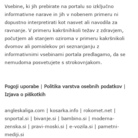
Vsebine, ki jih prebirate na portalu so izključno
informativne narave in jih v nobenem primeru ni
dopustno interpretirati kot nasvet ali navodila za
ravnanje. V primeru kakršnihkoli težav z zdravjem,
počutjem ali stanjem oziroma v primeru kakršnikoli
dvomov ali pomislekov pri seznanjanju z
informativnimi vsebinami portala predlagamo, da se
nemudoma posvetujete s strokovnjakom.
Pogoji uporabe
|
Politika varstva osebnih podatkov
|
Izjava o piškotkih
angleskaliga.com
|
kosarka.info
|
rokomet.net
|
snportal.si
|
bivanje.si
|
bambino.si
|
moderna-
zenska.si
|
pravi-moski.si
|
e-vozila.si
|
pametni-
mediji.si