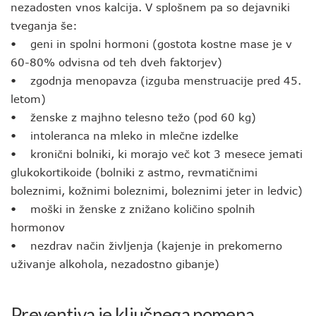
nezadosten vnos kalcija. V splošnem pa so dejavniki
tveganja še:
• geni in spolni hormoni (gostota kostne mase je v
60-80% odvisna od teh dveh faktorjev)
• zgodnja menopavza (izguba menstruacije pred 45.
letom)
• ženske z majhno telesno težo (pod 60 kg)
• intoleranca na mleko in mlečne izdelke
• kronični bolniki, ki morajo več kot 3 mesece jemati
glukokortikoide (bolniki z astmo, revmatičnimi
boleznimi, kožnimi boleznimi, boleznimi jeter in ledvic)
• moški in ženske z znižano količino spolnih
hormonov
• nezdrav način življenja (kajenje in prekomerno
uživanje alkohola, nezadostno gibanje)
Preventiva je ključnega pomena