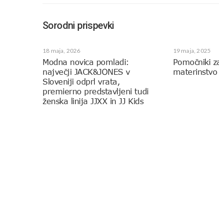
Sorodni prispevki
18 maja, 2026
19 maja, 2025
Modna novica pomladi:
Pomočniki z
največji JACK&JONES v
materinstvo
Sloveniji odprl vrata,
premierno predstavljeni tudi
ženska linija JJXX in JJ Kids