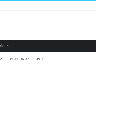
alo
32
33
34
35
36
37
38
39
40