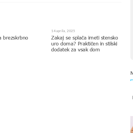
14 aprila, 2025
a brezskrbno
Zakaj se splača imeti stensko
uro doma? Praktičen in stilski
dodatek za vsak dom