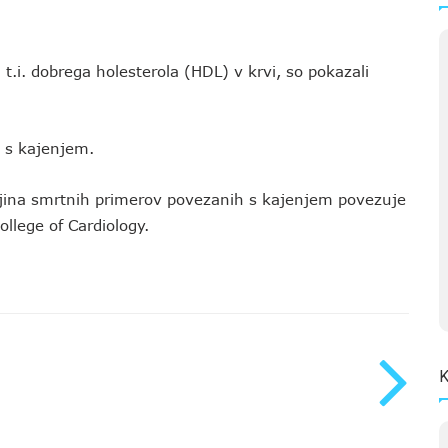
 t.i. dobrega holesterola (HDL) v krvi, so pokazali
i s kajenjem.
tjina smrtnih primerov povezanih s kajenjem povezuje
ollege of Cardiology.
K