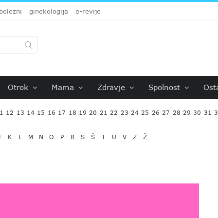
bolezni
ginekologija
e-revije
Otrok
Mama
Zdravje
Spolnost
Ost
1
12
13
14
15
16
17
18
19
20
21
22
23
24
25
26
27
28
29
30
31
J
K
L
M
N
O
P
R
S
Š
T
U
V
Z
Ž