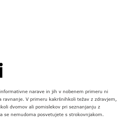
o informativne narave in jih v nobenem primeru ni
za ravnanje. V primeru kakršnihkoli težav z zdravjem,
koli dvomov ali pomislekov pri seznanjanju z
 da se nemudoma posvetujete s strokovnjakom.