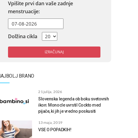
Vpišite prvi dan vaše zadnje
menstruacije:
Dolžina cikla
IZRAČUNAJ
NAJBOLJ BRANO
21 julija, 2026
Slovenska legenda ob boku svetovnih
ikon: Monocle uvrstil Cockto med
pijače, ki jih je vredno poskusiti
13 maja, 2019
VSE O POPADKIH!