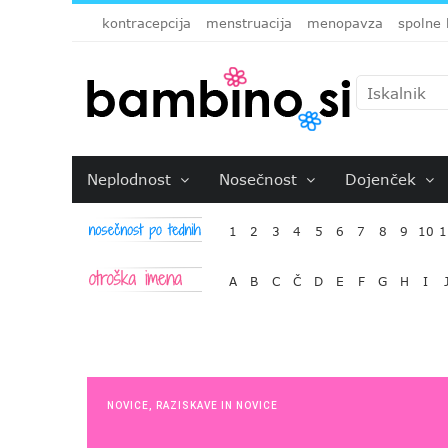
kontracepcija
menstruacija
menopavza
spolne 
Neplodnost
Nosečnost
Dojenček
1
2
3
4
5
6
7
8
9
10
1
A
B
C
Č
D
E
F
G
H
I
NOVICE
,
RAZISKAVE IN NOVICE