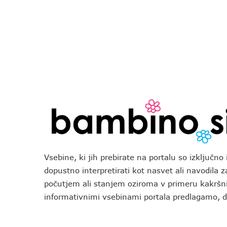
Vsebine, ki jih prebirate na portalu so izključn
dopustno interpretirati kot nasvet ali navodila 
počutjem ali stanjem oziroma v primeru kakršni
informativnimi vsebinami portala predlagamo,