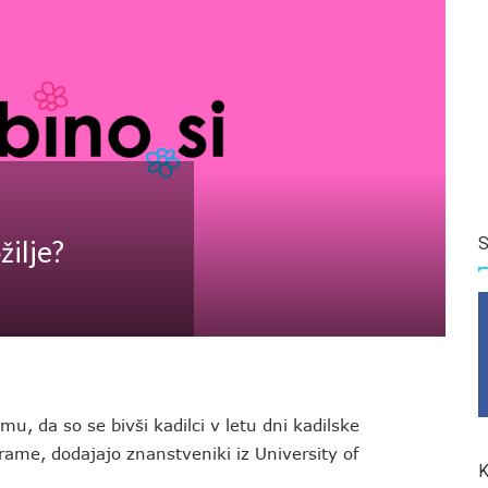
S
žilje?
u, da so se bivši kadilci v letu dni kadilske
ograme, dodajajo znanstveniki iz University of
K