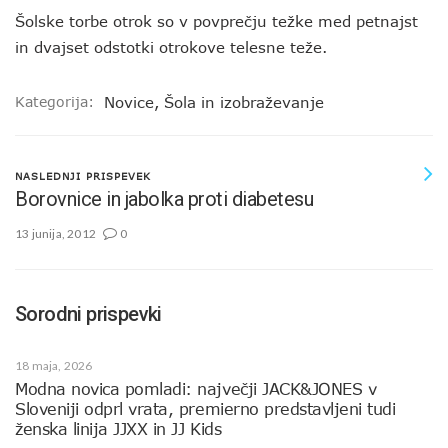
Šolske torbe otrok so v povprečju težke med petnajst
in dvajset odstotki otrokove telesne teže.
Kategorija:
Novice
,
Šola in izobraževanje
NASLEDNJI PRISPEVEK
Borovnice in jabolka proti diabetesu
13 junija, 2012
0
Sorodni prispevki
18 maja, 2026
Modna novica pomladi: največji JACK&JONES v
Sloveniji odprl vrata, premierno predstavljeni tudi
ženska linija JJXX in JJ Kids