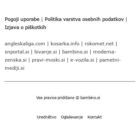
Pogoji uporabe
|
Politika varstva osebnih podatkov
|
Izjava o piškotkih
angleskaliga.com
|
kosarka.info
|
rokomet.net
|
snportal.si
|
bivanje.si
|
bambino.si
|
moderna-
zenska.si
|
pravi-moski.si
|
e-vozila.si
|
pametni-
mediji.si
Vse pravice pridržane © bambino.si
Uredništvo
Oglaševanje
Kontakt