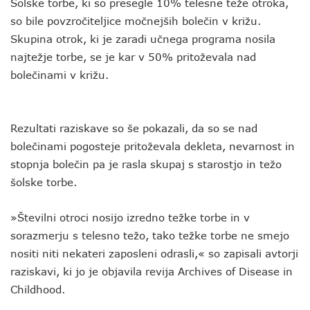
Šolske torbe, ki so presegle 10% telesne teže otroka,
so bile povzročiteljice močnejših bolečin v križu.
Skupina otrok, ki je zaradi učnega programa nosila
najtežje torbe, se je kar v 50% pritoževala nad
bolečinami v križu.
Rezultati raziskave so še pokazali, da so se nad
bolečinami pogosteje pritoževala dekleta, nevarnost in
stopnja bolečin pa je rasla skupaj s starostjo in težo
šolske torbe.
»Številni otroci nosijo izredno težke torbe in v
sorazmerju s telesno težo, tako težke torbe ne smejo
nositi niti nekateri zaposleni odrasli,« so zapisali avtorji
raziskavi, ki jo je objavila revija Archives of Disease in
Childhood.