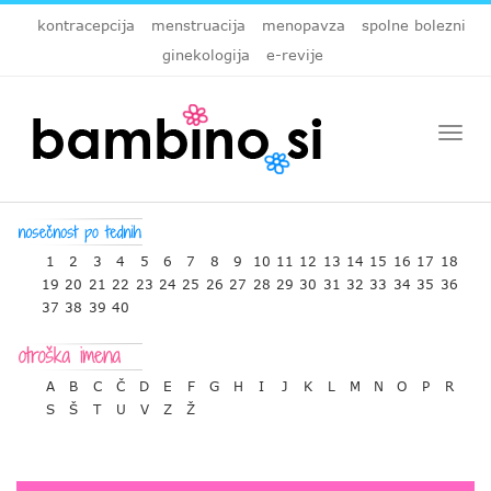
kontracepcija
menstruacija
menopavza
spolne bolezni
ginekologija
e-revije
Togg
navi
1
2
3
4
5
6
7
8
9
10
11
12
13
14
15
16
17
18
19
20
21
22
23
24
25
26
27
28
29
30
31
32
33
34
35
36
37
38
39
40
A
B
C
Č
D
E
F
G
H
I
J
K
L
M
N
O
P
R
S
Š
T
U
V
Z
Ž