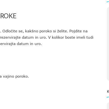
OROKE
. Odločite se, kakšno poroko si želite. Pojdite na
 rezervirajte datum in uro. V kolikor boste imeli tudi
zervirajta datum in uro.
a vajino poroko.
K