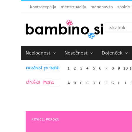
kontracepcija
menstruacija
menopavza
spolne 
Neplodnost
Nosečnost
Dojenček
1
2
3
4
5
6
7
8
9
10
1
A
B
C
Č
D
E
F
G
H
I
NOVICE
,
POROKA