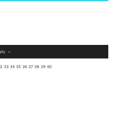
alo
32
33
34
35
36
37
38
39
40