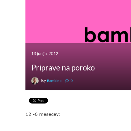
13 junija, 2012
Priprave na poroko
By
Bambino
0
12 -6 mesecev: