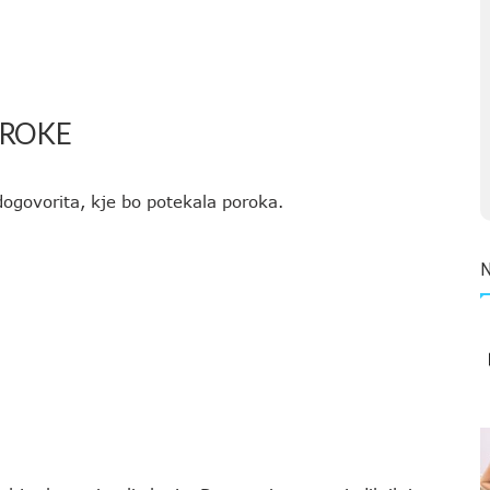
OROKE
ogovorita, kje bo potekala poroka.