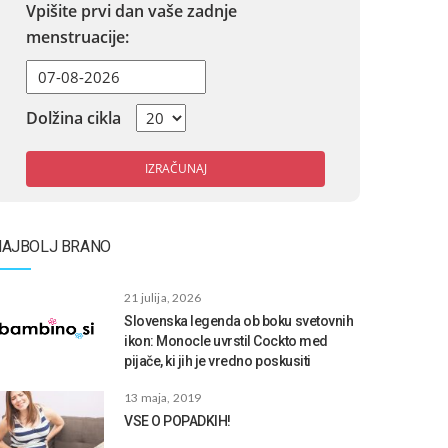
Vpišite prvi dan vaše zadnje
menstruacije:
Dolžina cikla
IZRAČUNAJ
NAJBOLJ BRANO
21 julija, 2026
Slovenska legenda ob boku svetovnih
ikon: Monocle uvrstil Cockto med
pijače, ki jih je vredno poskusiti
13 maja, 2019
VSE O POPADKIH!