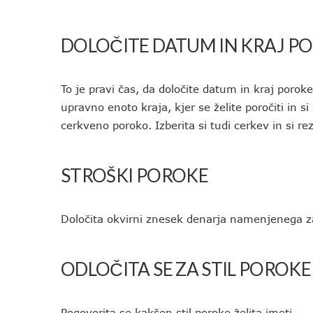
DOLOČITE DATUM IN KRAJ P
To je pravi čas, da določite datum in kraj poroke
upravno enoto kraja, kjer se želite poročiti in si
cerkveno poroko. Izberita si tudi cerkev in si re
STROŠKI POROKE
Določita okvirni znesek denarja namenjenega z
ODLOČITA SE ZA STIL POROKE
Pogovorita se kakšen stil poroke želita imeti.