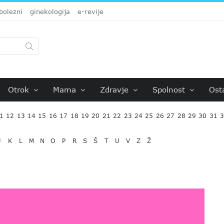
bolezni
ginekologija
e-revije
Otrok
Mama
Zdravje
Spolnost
Ost
1
12
13
14
15
16
17
18
19
20
21
22
23
24
25
26
27
28
29
30
31
J
K
L
M
N
O
P
R
S
Š
T
U
V
Z
Ž