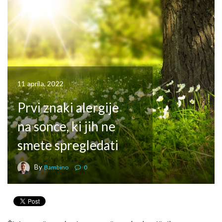
TELO IN KOŽA
11 aprila, 2022
Prvi znaki alergije
na sonce, ki jih ne
smete spregledati
By
Bambino
0