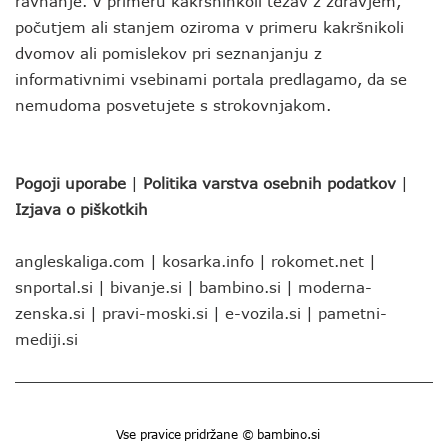
ravnanje. V primeru kakršnihkoli težav z zdravjem,
počutjem ali stanjem oziroma v primeru kakršnikoli
dvomov ali pomislekov pri seznanjanju z
informativnimi vsebinami portala predlagamo, da se
nemudoma posvetujete s strokovnjakom.
Pogoji uporabe
|
Politika varstva osebnih podatkov
|
Izjava o piškotkih
angleskaliga.com
|
kosarka.info
|
rokomet.net
|
snportal.si
|
bivanje.si
|
bambino.si
|
moderna-
zenska.si
|
pravi-moski.si
|
e-vozila.si
|
pametni-
mediji.si
Vse pravice pridržane © bambino.si