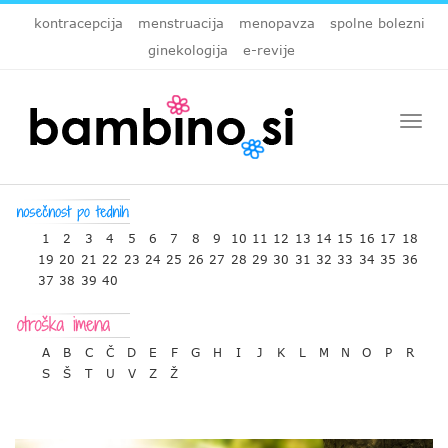
kontracepcija
menstruacija
menopavza
spolne bolezni
ginekologija
e-revije
Togg
navi
1
2
3
4
5
6
7
8
9
10
11
12
13
14
15
16
17
18
19
20
21
22
23
24
25
26
27
28
29
30
31
32
33
34
35
36
37
38
39
40
A
B
C
Č
D
E
F
G
H
I
J
K
L
M
N
O
P
R
S
Š
T
U
V
Z
Ž