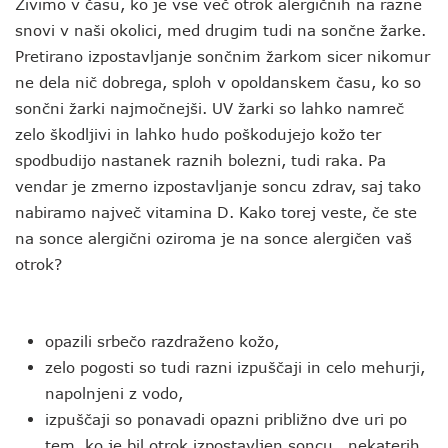
Živimo v času, ko je vse več otrok alergičnih na razne
snovi v naši okolici, med drugim tudi na sončne žarke.
Pretirano izpostavljanje sončnim žarkom sicer nikomur
ne dela nič dobrega, sploh v opoldanskem času, ko so
sončni žarki najmočnejši. UV žarki so lahko namreč
zelo škodljivi in lahko hudo poškodujejo kožo ter
spodbudijo nastanek raznih bolezni, tudi raka. Pa
vendar je zmerno izpostavljanje soncu zdrav, saj tako
nabiramo največ vitamina D. Kako torej veste, če ste
na sonce alergični oziroma je na sonce alergičen vaš
otrok?
opazili srbečo razdraženo kožo,
zelo pogosti so tudi razni izpuščaji in celo mehurji,
napolnjeni z vodo,
izpuščaji so ponavadi opazni približno dve uri po
tem, ko je bil otrok izpostavljen soncu, nekaterih