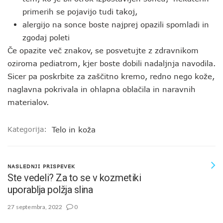
primerih se pojavijo tudi takoj,
alergijo na sonce boste najprej opazili spomladi in
zgodaj poleti
Če opazite več znakov, se posvetujte z zdravnikom
oziroma pediatrom, kjer boste dobili nadaljnja navodila.
Sicer pa poskrbite za zaščitno kremo, redno nego kože,
naglavna pokrivala in ohlapna oblačila in naravnih
materialov.
Kategorija:
Telo in koža
NASLEDNJI PRISPEVEK
Ste vedeli? Za to se v kozmetiki
uporablja polžja slina
27 septembra, 2022
0