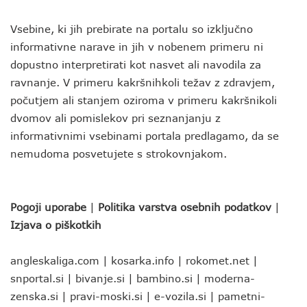
Vsebine, ki jih prebirate na portalu so izključno
informativne narave in jih v nobenem primeru ni
dopustno interpretirati kot nasvet ali navodila za
ravnanje. V primeru kakršnihkoli težav z zdravjem,
počutjem ali stanjem oziroma v primeru kakršnikoli
dvomov ali pomislekov pri seznanjanju z
informativnimi vsebinami portala predlagamo, da se
nemudoma posvetujete s strokovnjakom.
Pogoji uporabe
|
Politika varstva osebnih podatkov
|
Izjava o piškotkih
angleskaliga.com
|
kosarka.info
|
rokomet.net
|
snportal.si
|
bivanje.si
|
bambino.si
|
moderna-
zenska.si
|
pravi-moski.si
|
e-vozila.si
|
pametni-