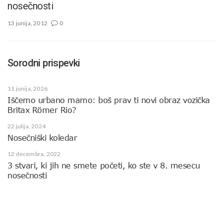
nosečnosti
13 junija, 2012
0
Sorodni prispevki
11 junija, 2026
Iščemo urbano mamo: boš prav ti novi obraz vozička
Britax Römer Rio?
22 julija, 2024
Nosečniški koledar
12 decembra, 2022
3 stvari, ki jih ne smete početi, ko ste v 8. mesecu
nosečnosti