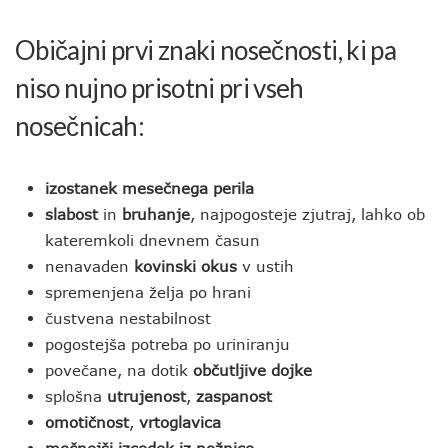
Običajni prvi znaki nosečnosti, ki pa
niso nujno prisotni pri vseh
nosečnicah:
izostanek mesečnega perila
slabost
in
bruhanje
, najpogosteje zjutraj, lahko ob
kateremkoli dnevnem časun
nenavaden
kovinski okus
v ustih
spremenjena želja po hrani
čustvena nestabilnost
pogostejša potreba po uriniranju
povečane, na dotik
občutljive dojke
splošna
utrujenost
,
zaspanost
omotičnost
,
vrtoglavica