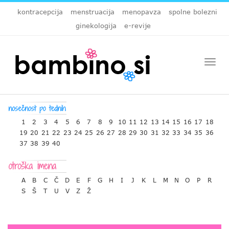
kontracepcija
menstruacija
menopavza
spolne bolezni
ginekologija
e-revije
Togg
navi
1
2
3
4
5
6
7
8
9
10
11
12
13
14
15
16
17
18
19
20
21
22
23
24
25
26
27
28
29
30
31
32
33
34
35
36
37
38
39
40
A
B
C
Č
D
E
F
G
H
I
J
K
L
M
N
O
P
R
S
Š
T
U
V
Z
Ž