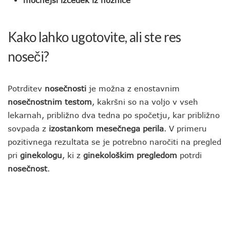
močnejši izcedek iz nožnice
Kako lahko ugotovite, ali ste res
noseči?
Potrditev
nosečnosti
je možna z enostavnim
nosečnostnim testom
, kakršni so na voljo v vseh
lekarnah, približno dva tedna po spočetju, kar približno
sovpada z
izostankom mesečnega perila
. V primeru
pozitivnega rezultata se je potrebno naročiti na pregled
pri
ginekologu
, ki z
ginekološkim pregledom
potrdi
nosečnost
.