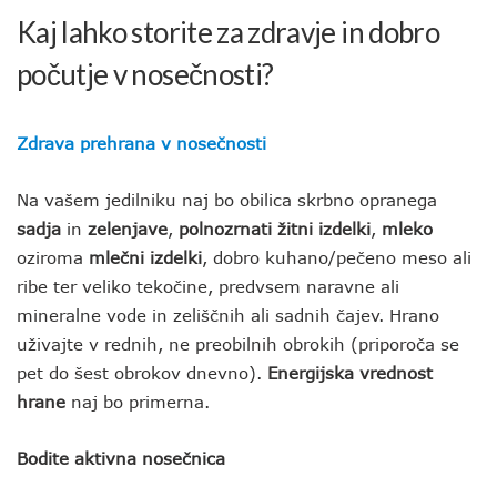
Kaj lahko storite za zdravje in dobro
počutje v nosečnosti?
Zdrava prehrana v nosečnosti
Na vašem jedilniku naj bo obilica skrbno opranega
sadja
in
zelenjave
,
polnozrnati žitni izdelki
,
mleko
oziroma
mlečni izdelki
, dobro kuhano/pečeno meso ali
ribe ter veliko tekočine, predvsem naravne ali
mineralne vode in zeliščnih ali sadnih čajev. Hrano
uživajte v rednih, ne preobilnih obrokih (priporoča se
pet do šest obrokov dnevno).
Energijska vrednost
hrane
naj bo primerna.
Bodite aktivna nosečnica