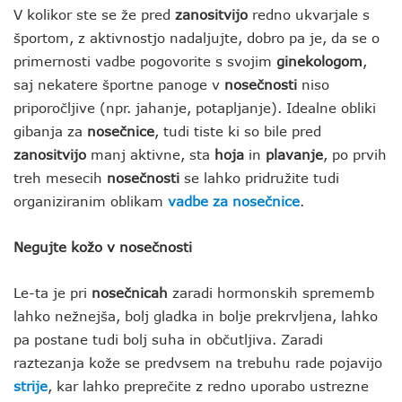
V kolikor ste se že pred
zanositvijo
redno ukvarjale s
športom, z aktivnostjo nadaljujte, dobro pa je, da se o
primernosti vadbe pogovorite s svojim
ginekologom
,
saj nekatere športne panoge v
nosečnosti
niso
priporočljive (npr. jahanje, potapljanje). Idealne obliki
gibanja za
nosečnice
, tudi tiste ki so bile pred
zanositvijo
manj aktivne, sta
hoja
in
plavanje
, po prvih
treh mesecih
nosečnosti
se lahko pridružite tudi
organiziranim oblikam
vadbe za nosečnice
.
Negujte kožo v nosečnosti
Le-ta je pri
nosečnicah
zaradi hormonskih sprememb
lahko nežnejša, bolj gladka in bolje prekrvljena, lahko
pa postane tudi bolj suha in občutljiva. Zaradi
raztezanja kože se predvsem na trebuhu rade pojavijo
strije
, kar lahko preprečite z redno uporabo ustrezne