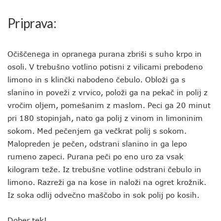
Priprava:
Očiščenega in opranega purana zbriši s suho krpo in
osoli. V trebušno votlino potisni z vilicami prebodeno
limono in s klinčki nabodeno čebulo. Obloži ga s
slanino in poveži z vrvico, položi ga na pekač in polij z
vročim oljem, pomešanim z maslom. Peci ga 20 minut
pri 180 stopinjah, nato ga polij z vinom in limoninim
sokom. Med pečenjem ga večkrat polij s sokom.
Malopreden je pečen, odstrani slanino in ga lepo
rumeno zapeci. Purana peči po eno uro za vsak
kilogram teže. Iz trebušne votline odstrani čebulo in
limono. Razreži ga na kose in naloži na ogret krožnik.
Iz soka odlij odvečno maščobo in sok polij po kosih.
Dober tek!