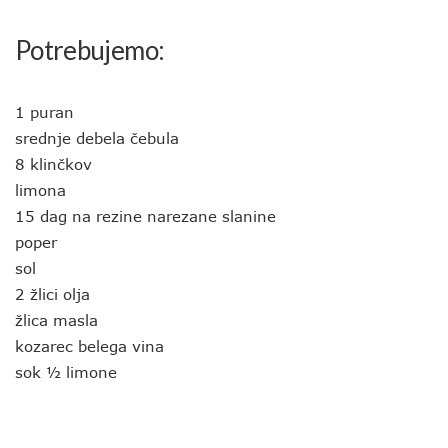
Potrebujemo:
1 puran
srednje debela čebula
8 klinčkov
limona
15 dag na rezine narezane slanine
poper
sol
2 žlici olja
žlica masla
kozarec belega vina
sok ½ limone