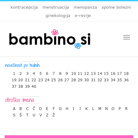
kontracepcija
menstruacija
menopavza
spolne bolezni
ginekologija
e-revije
Togg
navi
1
2
3
4
5
6
7
8
9
10
11
12
13
14
15
16
17
18
19
20
21
22
23
24
25
26
27
28
29
30
31
32
33
34
35
36
37
38
39
40
A
B
C
Č
D
E
F
G
H
I
J
K
L
M
N
O
P
R
S
Š
T
U
V
Z
Ž