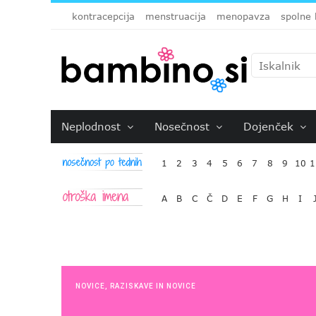
kontracepcija
menstruacija
menopavza
spolne 
Neplodnost
Nosečnost
Dojenček
1
2
3
4
5
6
7
8
9
10
1
A
B
C
Č
D
E
F
G
H
I
NOVICE
,
RAZISKAVE IN NOVICE