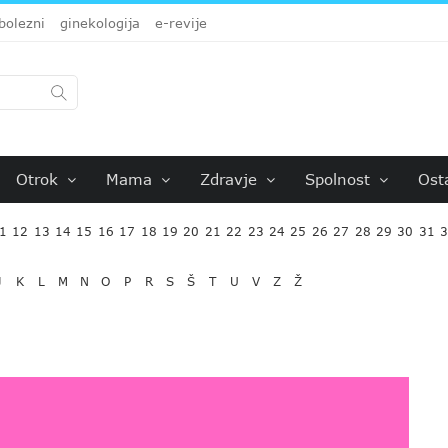
bolezni
ginekologija
e-revije
Otrok
Mama
Zdravje
Spolnost
Ost
1
12
13
14
15
16
17
18
19
20
21
22
23
24
25
26
27
28
29
30
31
J
K
L
M
N
O
P
R
S
Š
T
U
V
Z
Ž