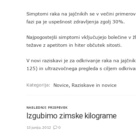
Simptomi raka na jajčnikih se v večini primerov
fazi pa je uspešnost zdravljenja zgolj 30%.
Najpogostejši simptomi vključujejo bolečine v
težave z apetitom in hiter občutek sitosti.
V novi raziskavi je za odkrivanje raka na jajčn
125) in ultrazvočnega pregleda s ciljem odkriv
Kategorija:
Novice
,
Raziskave in novice
NASLEDNJI PRISPEVEK
Izgubimo zimske kilograme
13 junija, 2012
0