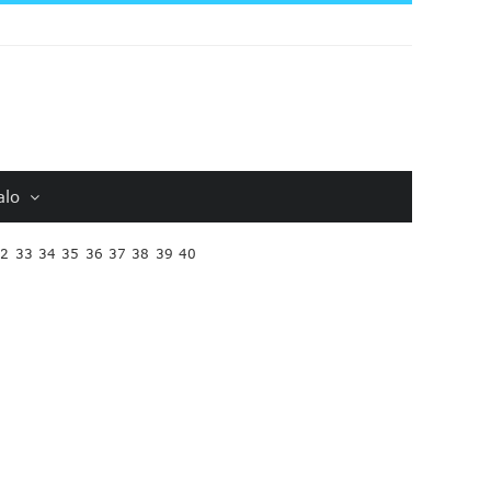
alo
32
33
34
35
36
37
38
39
40