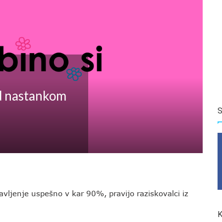
ed nastankom
S
avljenje uspešno v kar 90%, pravijo raziskovalci iz
K