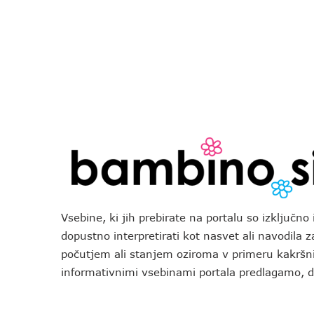
Vsebine, ki jih prebirate na portalu so izključn
dopustno interpretirati kot nasvet ali navodila 
počutjem ali stanjem oziroma v primeru kakršni
informativnimi vsebinami portala predlagamo,