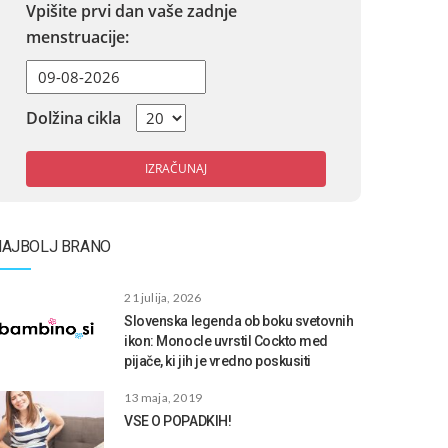
Vpišite prvi dan vaše zadnje
menstruacije:
Dolžina cikla
IZRAČUNAJ
NAJBOLJ BRANO
21 julija, 2026
Slovenska legenda ob boku svetovnih
ikon: Monocle uvrstil Cockto med
pijače, ki jih je vredno poskusiti
13 maja, 2019
VSE O POPADKIH!