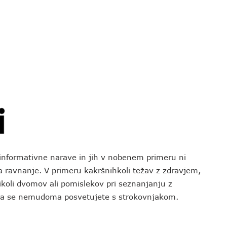
o informativne narave in jih v nobenem primeru ni
za ravnanje. V primeru kakršnihkoli težav z zdravjem,
koli dvomov ali pomislekov pri seznanjanju z
 da se nemudoma posvetujete s strokovnjakom.