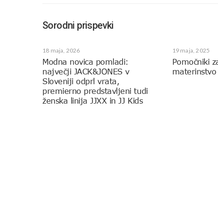
Sorodni prispevki
18 maja, 2026
19 maja, 2025
Modna novica pomladi:
Pomočniki z
največji JACK&JONES v
materinstvo
Sloveniji odprl vrata,
premierno predstavljeni tudi
ženska linija JJXX in JJ Kids