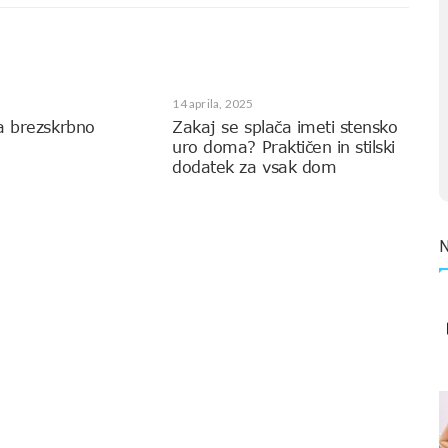
14 aprila, 2025
a brezskrbno
Zakaj se splača imeti stensko
uro doma? Praktičen in stilski
dodatek za vsak dom