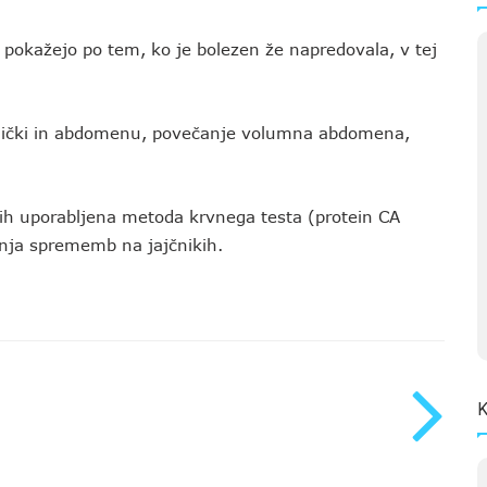
 pokažejo po tem, ko je bolezen že napredovala, v tej
 žlički in abdomenu, povečanje volumna abdomena,
ikih uporabljena metoda krvnega testa (protein CA
anja sprememb na jajčnikih.
K