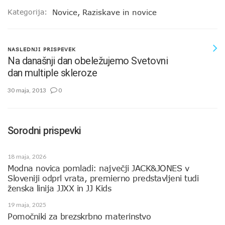
Kategorija:
Novice
,
Raziskave in novice
NASLEDNJI PRISPEVEK
Na današnji dan obeležujemo Svetovni
dan multiple skleroze
30 maja, 2013
0
Sorodni prispevki
18 maja, 2026
Modna novica pomladi: največji JACK&JONES v
Sloveniji odprl vrata, premierno predstavljeni tudi
ženska linija JJXX in JJ Kids
19 maja, 2025
Pomočniki za brezskrbno materinstvo