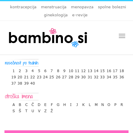
kontracepcija
menstruacija
menopavza
spolne bolezni
ginekologija
e-revije
Togg
navi
1
2
3
4
5
6
7
8
9
10
11
12
13
14
15
16
17
18
19
20
21
22
23
24
25
26
27
28
29
30
31
32
33
34
35
36
37
38
39
40
A
B
C
Č
D
E
F
G
H
I
J
K
L
M
N
O
P
R
S
Š
T
U
V
Z
Ž