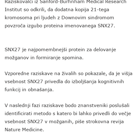
Raziskovalci iz Sanford-Burhnham Medical Research
Institut so odkrili, da dodatna kopija 21-tega
kromosoma pri ljudeh z Downovim sindromom
povzroča izgubo proteina imenovanega SNX27.
SNX27 je najpomembnejši protein za delovanje
možganov in formiranje spomina.
Vzporedne raziskave na živalih so pokazale, da je višja
vsebnost SNX27 privedla do izboljšanja kognitivnih
funkcij in obnašanja.
V naslednji fazi raziskave bodo znanstveniki poslušali
identificirati metodo s katero bi lahko privedli do večje
vsebnost SNX27 v možganih, piše strokovna revija
Nature Medicine.