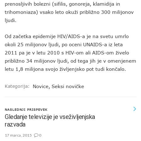
prenosljivih bolezni (sifilis, gonoreja, klamidija in
trihomoniaza) vsako leto okuži približno 300 milijonov
ljudi.
Od začetka epidemije HIV/AIDS-a je na svetu umrlo
okoli 25 milijonov ljudi, po oceni UNAIDS-a iz leta
2011 pa je v letu 2010 s HIV-om ali AIDS-om živelo
približno 34 milijonov ljudi, od tega jih je v omenjenem
letu 1,8 milijona svojo življenjsko pot tudi končalo.
Kategorija:
Novice
,
Seksi novičke
NASLEDNJI PRISPEVEK
Gledanje televizije je vseživljenjska
razvada
17 marca, 2015
0