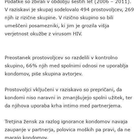
Podatke so zbirali v obdobju šestih let (2006 – 2011).
V raziskavi je skupaj sodelovalo 494 prostovoljcev, 269
njih iz rizične skupine. V rizično skupino so bili
umeščeni posamezniki, ki jim je grozila višja
verjetnost okužbe z virusom HIV.
Preostanek prostovoljcev so razdelili v kontrolno
skupino, 66% njih med spolnimi odnosi ne uporablja
kondomov, piše skupina avtorjev.
Prostovoljci vključeni v raziskavo so prepričani, da
kondomi niso naravni in zmanjšujejo spolni užitek, ter
da njihova uporaba krha intimo med partnerjema.
Tretjina žensk za razlog ignorance kondomov navaja
zaupanje v partnerja, polovica moških pa pravi, da ne
marajo kondomov.