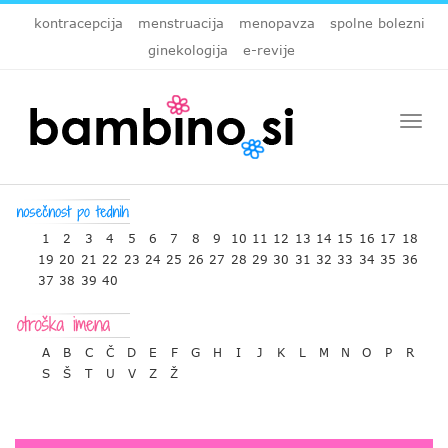
kontracepcija
menstruacija
menopavza
spolne bolezni
ginekologija
e-revije
Togg
navi
1
2
3
4
5
6
7
8
9
10
11
12
13
14
15
16
17
18
19
20
21
22
23
24
25
26
27
28
29
30
31
32
33
34
35
36
37
38
39
40
A
B
C
Č
D
E
F
G
H
I
J
K
L
M
N
O
P
R
S
Š
T
U
V
Z
Ž