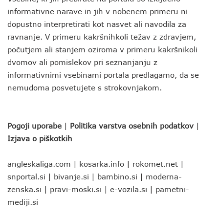
informativne narave in jih v nobenem primeru ni
dopustno interpretirati kot nasvet ali navodila za
ravnanje. V primeru kakršnihkoli težav z zdravjem,
počutjem ali stanjem oziroma v primeru kakršnikoli
dvomov ali pomislekov pri seznanjanju z
informativnimi vsebinami portala predlagamo, da se
nemudoma posvetujete s strokovnjakom.
Pogoji uporabe
|
Politika varstva osebnih podatkov
|
Izjava o piškotkih
angleskaliga.com
|
kosarka.info
|
rokomet.net
|
snportal.si
|
bivanje.si
|
bambino.si
|
moderna-
zenska.si
|
pravi-moski.si
|
e-vozila.si
|
pametni-
mediji.si