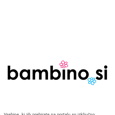
Vsebine, ki jih prebirate na portalu so izključno