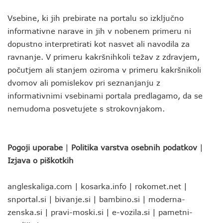
Vsebine, ki jih prebirate na portalu so izključno
informativne narave in jih v nobenem primeru ni
dopustno interpretirati kot nasvet ali navodila za
ravnanje. V primeru kakršnihkoli težav z zdravjem,
počutjem ali stanjem oziroma v primeru kakršnikoli
dvomov ali pomislekov pri seznanjanju z
informativnimi vsebinami portala predlagamo, da se
nemudoma posvetujete s strokovnjakom.
Pogoji uporabe
|
Politika varstva osebnih podatkov
|
Izjava o piškotkih
angleskaliga.com
|
kosarka.info
|
rokomet.net
|
snportal.si
|
bivanje.si
|
bambino.si
|
moderna-
zenska.si
|
pravi-moski.si
|
e-vozila.si
|
pametni-