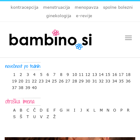
kontracepcija
menstruacija
menopavza
spolne bolezni
ginekologija
e-revije
Togg
navi
1
2
3
4
5
6
7
8
9
10
11
12
13
14
15
16
17
18
19
20
21
22
23
24
25
26
27
28
29
30
31
32
33
34
35
36
37
38
39
40
A
B
C
Č
D
E
F
G
H
I
J
K
L
M
N
O
P
R
S
Š
T
U
V
Z
Ž