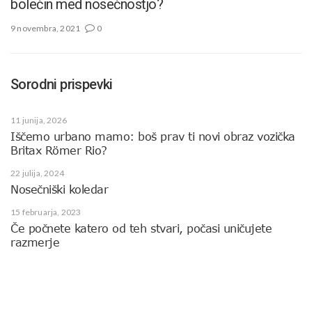
bolečin med nosečnostjo?
9 novembra, 2021
0
Sorodni prispevki
11 junija, 2026
Iščemo urbano mamo: boš prav ti novi obraz vozička
Britax Römer Rio?
22 julija, 2024
Nosečniški koledar
15 februarja, 2023
Če počnete katero od teh stvari, počasi uničujete
razmerje