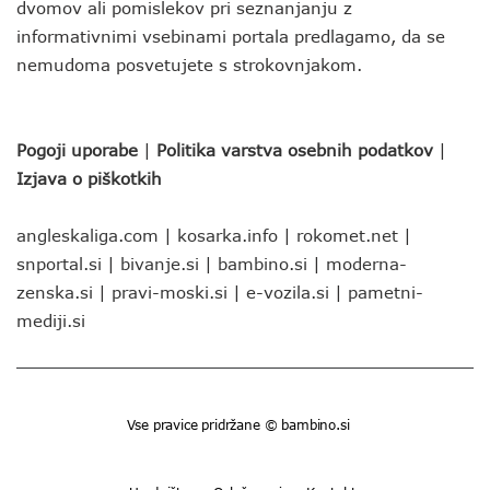
dvomov ali pomislekov pri seznanjanju z
informativnimi vsebinami portala predlagamo, da se
nemudoma posvetujete s strokovnjakom.
Pogoji uporabe
|
Politika varstva osebnih podatkov
|
Izjava o piškotkih
angleskaliga.com
|
kosarka.info
|
rokomet.net
|
snportal.si
|
bivanje.si
|
bambino.si
|
moderna-
zenska.si
|
pravi-moski.si
|
e-vozila.si
|
pametni-
mediji.si
Vse pravice pridržane © bambino.si