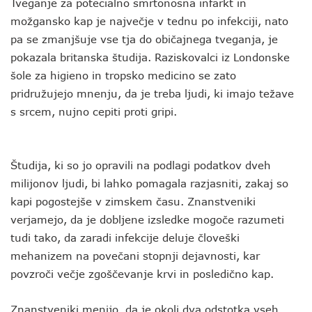
Tveganje za potecialno smrtonosna infarkt in
možgansko kap je največje v tednu po infekciji, nato
pa se zmanjšuje vse tja do običajnega tveganja, je
pokazala britanska študija. Raziskovalci iz Londonske
šole za higieno in tropsko medicino se zato
pridružujejo mnenju, da je treba ljudi, ki imajo težave
s srcem, nujno cepiti proti gripi.
Študija, ki so jo opravili na podlagi podatkov dveh
milijonov ljudi, bi lahko pomagala razjasniti, zakaj so
kapi pogostejše v zimskem času. Znanstveniki
verjamejo, da je dobljene izsledke mogoče razumeti
tudi tako, da zaradi infekcije deluje človeški
mehanizem na povečani stopnji dejavnosti, kar
povzroči večje zgoščevanje krvi in posledično kap.
Znanstveniki menijo, da je okoli dva odstotka vseh