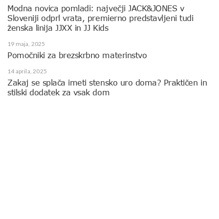
Modna novica pomladi: največji JACK&JONES v
Sloveniji odprl vrata, premierno predstavljeni tudi
ženska linija JJXX in JJ Kids
19 maja, 2025
Pomočniki za brezskrbno materinstvo
14 aprila, 2025
Zakaj se splača imeti stensko uro doma? Praktičen in
stilski dodatek za vsak dom