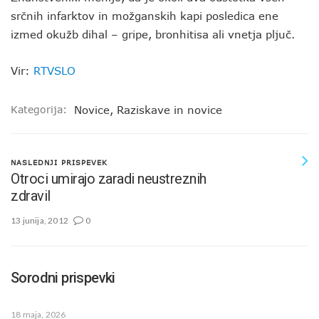
srčnih infarktov in možganskih kapi posledica ene
izmed okužb dihal – gripe, bronhitisa ali vnetja pljuč.
Vir:
RTVSLO
Kategorija:
Novice
,
Raziskave in novice
NASLEDNJI PRISPEVEK
Otroci umirajo zaradi neustreznih
zdravil
13 junija, 2012
0
Sorodni prispevki
18 maja, 2026