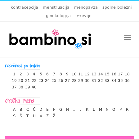
kontracepcija
menstruacija
menopavza
spolne bolezni
ginekologija
e-revije
Togg
navi
1
2
3
4
5
6
7
8
9
10
11
12
13
14
15
16
17
18
19
20
21
22
23
24
25
26
27
28
29
30
31
32
33
34
35
36
37
38
39
40
A
B
C
Č
D
E
F
G
H
I
J
K
L
M
N
O
P
R
S
Š
T
U
V
Z
Ž