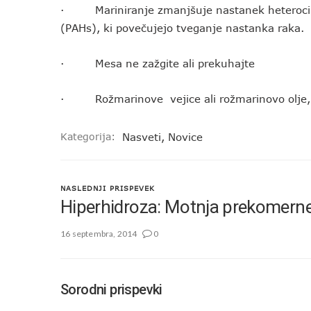
· Mariniranje zmanjšuje nastanek heterociklič
(PAHs), ki povečujejo tveganje nastanka raka.
· Mesa ne zažgite ali prekuhajte
· Rožmarinove vejice ali rožmarinovo olje, p
Kategorija:
Nasveti
,
Novice
NASLEDNJI PRISPEVEK
Hiperhidroza: Motnja prekomerne
16 septembra, 2014
0
Sorodni prispevki