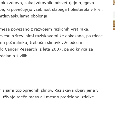
tako zdravo, zakaj zdravniki odsvetujejo njegovo
 ki povečujejo vsebnost slabega holesterola v krvi.
kardiovaskularna obolenja.
 mesa povezano z razvojem različnih vrst raka.
esu s številnimi raziskavami že dokazana, pa rdeče
 požiralniku, trebušni slinavki, želodcu in
ld Cancer Research iz leta 2007, pa so krivca za
elanih živilih.
sijami toplogrednih plinov. Raziskava objavljena v
ki uživajo rdeče meso ali mesno predelane izdelke