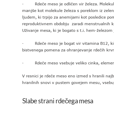
· Rdeče meso je odličen vir železa. Molekule 
manjše kot molekule železa s poreklom iz zelen
ljudem, ki trpijo za anemijami kot posledice po
reproduktivnem obdobju zaradi menstrualnih kr
Uživanje mesa, ki je bogato s t.i. hem-železom 
· Rdeče meso je bogat vir vitamina B12, ki j
bistvenega pomena za ohranjevanje rdečih krvni
· Rdeče meso vsebuje veliko cinka, element
V resnici je rdeče meso eno izmed s hranili najb
hranilnih snovi v pustem govejem mesu, vsebuje
Slabe strani rdečega mesa