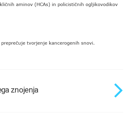
nih aminov (HCAs) in policističnih ogljikovodikov
reprečuje tvorjenje kancerogenih snovi.
ga znojenja