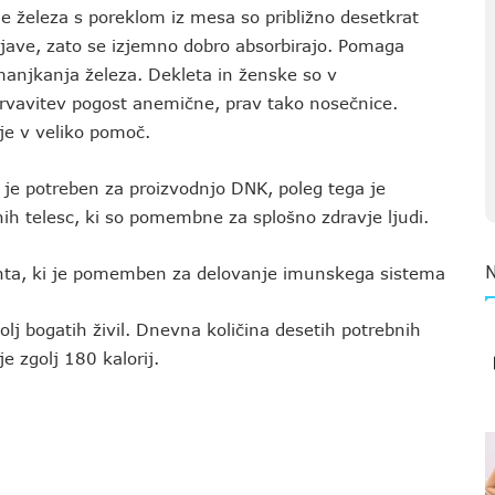
železa s poreklom iz mesa so približno desetkrat
jave, zato se izjemno dobro absorbirajo. Pomaga
manjkanja železa. Dekleta in ženske so v
vavitev pogost anemične, prav tako nosečnice.
je v veliko pomoč.
e potreben za proizvodnjo DNK, poleg tega je
h telesc, ki so pomembne za splošno zdravje ljudi.
a, ki je pomemben za delovanje imunskega sistema
olj bogatih živil. Dnevna količina desetih potrebnih
 zgolj 180 kalorij.