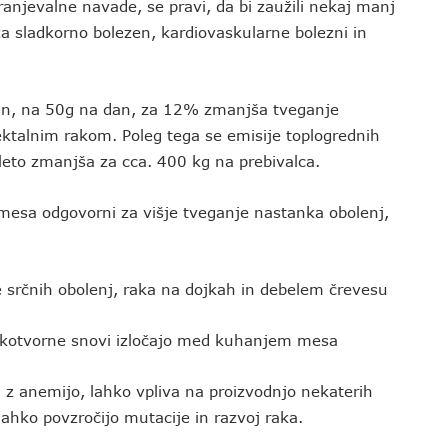
ehranjevalne navade, se pravi, da bi zaužili nekaj manj
a sladkorno bolezen, kardiovaskularne bolezni in
an, na 50g na dan, za 12% zmanjša tveganje
rektalnim rakom. Poleg tega se emisije toplogrednih
 leto zmanjša za cca. 400 kg na prebivalca.
 mesa odgovorni za višje tveganje nastanka obolenj,
čnih obolenj, raka na dojkah in debelem črevesu
kotvorne snovi izločajo med kuhanjem mesa
z anemijo, lahko vpliva na proizvodnjo nekaterih
 lahko povzročijo mutacije in razvoj raka.