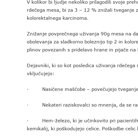
V kolikor bi ljudje nekoliko prilagodili svoje pr
rdečega mesa, bi za 3 – 12 % znižali tveganje z
kolorektalnega karcinoma.
Znižanje povprečnega uživanja 90g mesa na d
obolevanja za sladkorno boleznijo tip 2 in kolo
plinov povezanih s pridelavo hrane in pijače na
Dejavniki, ki so kot posledica uživanja rdečega
vključujejo:
· Nasičene maščobe – povečujejo tveganje sr
· Nekateri raziskovalci so mnenja, da se ra
· Hem-železo, ki je učinkovito pri pacientih 
kemikalij, ki poškodujejo celice. Poškodbe celic