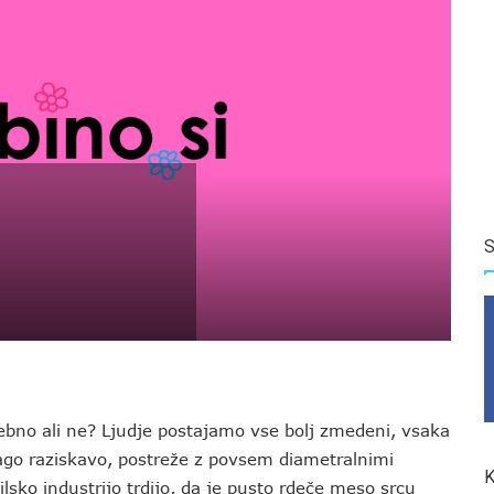
S
no ali ne? Ljudje postajamo vse bolj zmedeni, vsaka
drago raziskavo, postreže z povsem diametralnimi
K
ilsko industrijo trdijo, da je pusto rdeče meso srcu