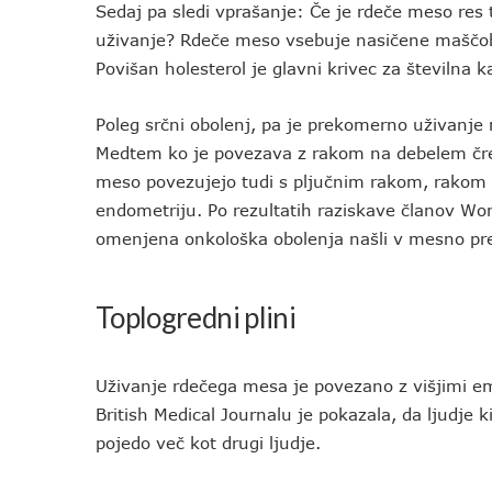
Sedaj pa sledi vprašanje: Če je rdeče meso res 
uživanje? Rdeče meso vsebuje nasičene maščobe,
Povišan holesterol je glavni krivec za številna 
Poleg srčni obolenj, pa je prekomerno uživanje
Medtem ko je povezava z rakom na debelem črev
meso povezujejo tudi s pljučnim rakom, rakom na
endometriju. Po rezultatih raziskave članov Wor
omenjena onkološka obolenja našli v mesno pred
Toplogredni plini
Uživanje rdečega mesa je povezano z višjimi emi
British Medical Journalu je pokazala, da ljudje 
pojedo več kot drugi ljudje.