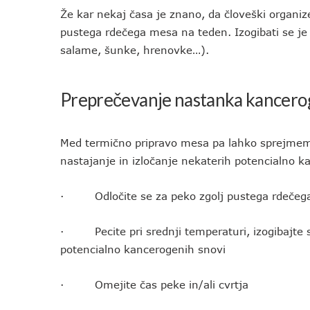
Že kar nekaj časa je znano, da človeški organiz
pustega rdečega mesa na teden. Izogibati se j
salame, šunke, hrenovke…).
Preprečevanje nastanka kancero
Med termično pripravo mesa pa lahko sprejmemo 
nastajanje in izločanje nekaterih potencialno 
· Odločite se za peko zgolj pustega rdečeg
· Pecite pri srednji temperaturi, izogibajte s
potencialno kancerogenih snovi
· Omejite čas peke in/ali cvrtja