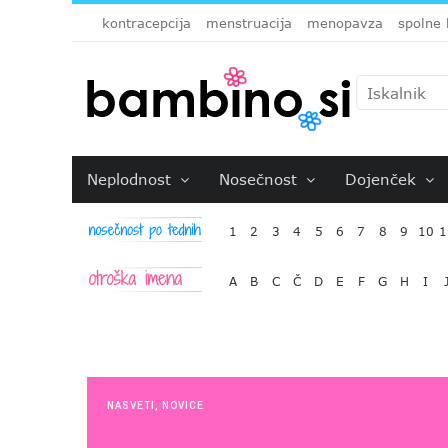
kontracepcija
menstruacija
menopavza
spolne 
Neplodnost
Nosečnost
Dojenček
1
2
3
4
5
6
7
8
9
10
1
A
B
C
Č
D
E
F
G
H
I
NASVETI
,
NOVICE