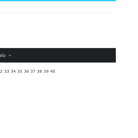
alo
32
33
34
35
36
37
38
39
40