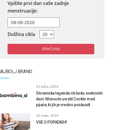
Vpišite prvi dan vaše zadnje
menstruacije:
Dolžina cikla
IZRAČUNAJ
NAJBOLJ BRANO
21 julija, 2026
Slovenska legenda ob boku svetovnih
ikon: Monocle uvrstil Cockto med
pijače, ki jih je vredno poskusiti
13 maja, 2019
VSE O POPADKIH!