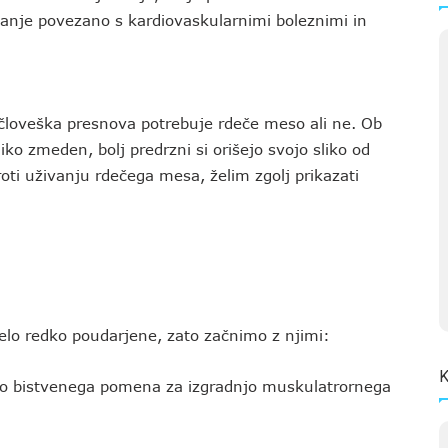
živanje povezano s kardiovaskularnimi boleznimi in
 človeška presnova potrebuje rdeče meso ali ne. Ob
o zmeden, bolj predrzni si orišejo svojo sliko od
oti uživanju rdečega mesa, želim zgolj prikazati
elo redko poudarjene, zato začnimo z njimi:
K
o bistvenega pomena za izgradnjo muskulatrornega