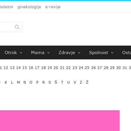
bolezni
ginekologija
e-revije
Otrok
Mama
Zdravje
Spolnost
Ost
1
12
13
14
15
16
17
18
19
20
21
22
23
24
25
26
27
28
29
30
31
J
K
L
M
N
O
P
R
S
Š
T
U
V
Z
Ž