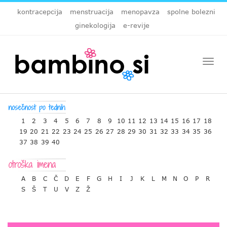
kontracepcija
menstruacija
menopavza
spolne bolezni
ginekologija
e-revije
Togg
navi
1
2
3
4
5
6
7
8
9
10
11
12
13
14
15
16
17
18
19
20
21
22
23
24
25
26
27
28
29
30
31
32
33
34
35
36
37
38
39
40
A
B
C
Č
D
E
F
G
H
I
J
K
L
M
N
O
P
R
S
Š
T
U
V
Z
Ž