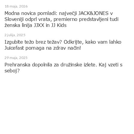
18 maja, 2026
Modna novica pomladi: največji JACK&JONES v
Sloveniji odprl vrata, premierno predstavljeni tudi
ženska linija JJXX in JJ Kids
2 julija, 2025
Izgubite težo brez težav? Odkrijte, kako vam lahko
Juicefast pomaga na zdrav način!
29 maja, 2025
Prehranska dopolnila za družinske izlete. Kaj vzeti s
seboj?