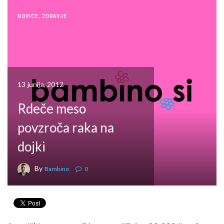
NOVICE
,
ZDRAVJE
13 junija, 2012
Rdeče meso
povzroča raka na
dojki
By
Bambino
0