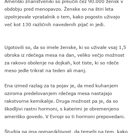
Ameriški znanstveniki so preučili čez 90.000 žensk v
obdobju pred menopavzo. Ženske so na štiri leta
izpolnjevale vprašalnik o tem, kako pogosto uživajo
več kot 130 različnih navedenih pijač in jedi.
Ugotovili so, da so imele ženske, ki so uživale vsaj 1,5
obroka iz rdečega mesa na dan, veliko večjo možnost
za rakovo obolenje na dojkah, kot tiste, ki so rdeče
meso jedle trikrat na teden ali manj.
Ena izmed razlag za ta pojav je, da med kuhanjem
oziroma predelovanjem rdečega mesa nastajajo
rakotvorne kemikalije. Druga možnost pa je, da so
škodljivi rastni hormoni, s katerimi je obremenjeno
ameriško govedo. V Evropi so ti hormoni prepovedani.
Študija pa ima pomanjkljivost, da temelji na tem, kako