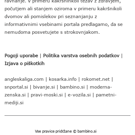
ravnanje. V primeru kakršnihkoli težav z zdravjem,
počutjem ali stanjem oziroma v primeru kakršnikoli
dvomov ali pomislekov pri seznanjanju z
informativnimi vsebinami portala predlagamo, da se
nemudoma posvetujete s strokovnjakom.
Pogoji uporabe
|
Politika varstva osebnih podatkov
|
Izjava o piškotkih
angleskaliga.com
|
kosarka.info
|
rokomet.net
|
snportal.si
|
bivanje.si
|
bambino.si
|
moderna-
zenska.si
|
pravi-moski.si
|
e-vozila.si
|
pametni-
mediji.si
Vse pravice pridržane © bambino.si