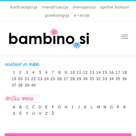
kontracepcija
menstruacija
menopavza
spolne bolezni
ginekologija
e-revije
Togg
navi
1
2
3
4
5
6
7
8
9
10
11
12
13
14
15
16
17
18
19
20
21
22
23
24
25
26
27
28
29
30
31
32
33
34
35
36
37
38
39
40
A
B
C
Č
D
E
F
G
H
I
J
K
L
M
N
O
P
R
S
Š
T
U
V
Z
Ž