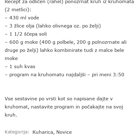
Recept za odličen (rahel) ponozrnat kruh iz kruhomata
(2 metlici):
– 430 ml vode
– 3 žlice olja (lahko olivnega oz. po želji)
– 1 1/2 ščepa soli
– 600 g moke (400 g polbele, 200 g polnozrnate ali
druge po želji) lahko kombinirate tudi z malce bele
moke
– 1 suh kvas
– program na kruhomatu najdaljši – pri meni 3:50
Vse sestavine po vrsti kot so napisane dajte v
kruhomat, nastavite program in počakajte na svoj
kruh.
Kategorija:
Kuharica
,
Novice