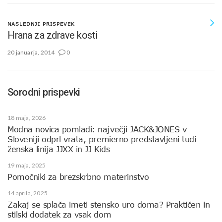
NASLEDNJI PRISPEVEK
Hrana za zdrave kosti
20 januarja, 2014
0
Sorodni prispevki
18 maja, 2026
Modna novica pomladi: največji JACK&JONES v
Sloveniji odprl vrata, premierno predstavljeni tudi
ženska linija JJXX in JJ Kids
19 maja, 2025
Pomočniki za brezskrbno materinstvo
14 aprila, 2025
Zakaj se splača imeti stensko uro doma? Praktičen in
stilski dodatek za vsak dom