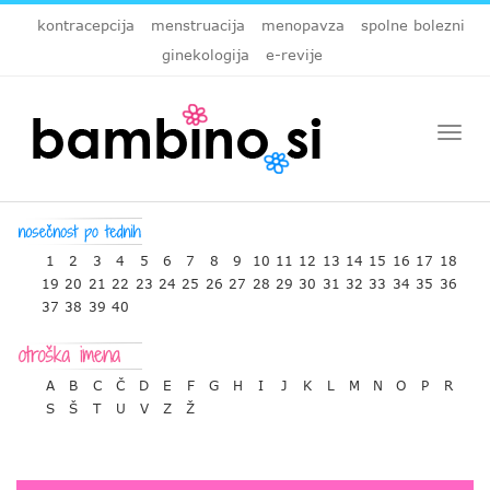
kontracepcija
menstruacija
menopavza
spolne bolezni
ginekologija
e-revije
Togg
navi
1
2
3
4
5
6
7
8
9
10
11
12
13
14
15
16
17
18
19
20
21
22
23
24
25
26
27
28
29
30
31
32
33
34
35
36
37
38
39
40
A
B
C
Č
D
E
F
G
H
I
J
K
L
M
N
O
P
R
S
Š
T
U
V
Z
Ž