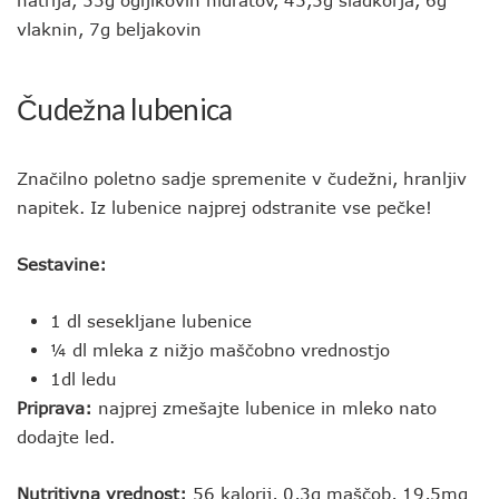
natrija, 53g ogljikovih hidratov, 45,5g sladkorja, 6g
vlaknin, 7g beljakovin
Čudežna lubenica
Značilno poletno sadje spremenite v čudežni, hranljiv
napitek. Iz lubenice najprej odstranite vse pečke!
Sestavine:
1 dl sesekljane lubenice
¼ dl mleka z nižjo maščobno vrednostjo
1dl ledu
Priprava:
najprej zmešajte lubenice in mleko nato
dodajte led.
Nutritivna vrednost:
56 kalorij, 0,3g maščob, 19,5mg