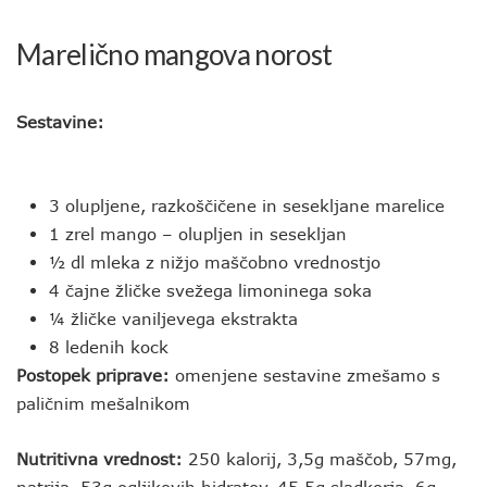
Marelično mangova norost
Sestavine:
3 olupljene, razkoščičene in sesekljane marelice
1 zrel mango – olupljen in sesekljan
½ dl mleka z nižjo maščobno vrednostjo
4 čajne žličke svežega limoninega soka
¼ žličke vaniljevega ekstrakta
8 ledenih kock
Postopek priprave:
omenjene sestavine zmešamo s
paličnim mešalnikom
Nutritivna vrednost:
250 kalorij, 3,5g maščob, 57mg,