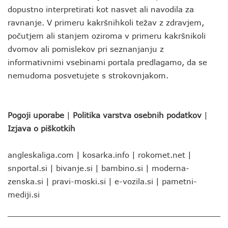
dopustno interpretirati kot nasvet ali navodila za
ravnanje. V primeru kakršnihkoli težav z zdravjem,
počutjem ali stanjem oziroma v primeru kakršnikoli
dvomov ali pomislekov pri seznanjanju z
informativnimi vsebinami portala predlagamo, da se
nemudoma posvetujete s strokovnjakom.
Pogoji uporabe
|
Politika varstva osebnih podatkov
|
Izjava o piškotkih
angleskaliga.com
|
kosarka.info
|
rokomet.net
|
snportal.si
|
bivanje.si
|
bambino.si
|
moderna-
zenska.si
|
pravi-moski.si
|
e-vozila.si
|
pametni-
mediji.si