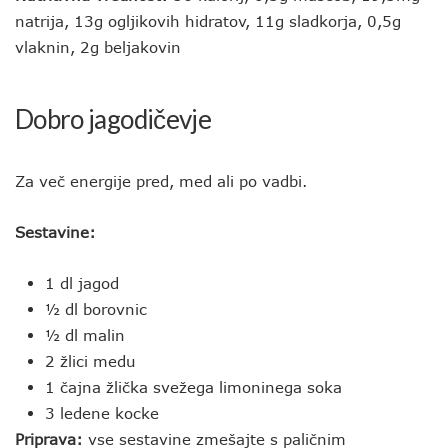
natrija, 13g ogljikovih hidratov, 11g sladkorja, 0,5g
vlaknin, 2g beljakovin
Dobro jagodičevje
Za več energije pred, med ali po vadbi.
Sestavine:
1 dl jagod
½ dl borovnic
½ dl malin
2 žlici medu
1 čajna žlička svežega limoninega soka
3 ledene kocke
Priprava:
vse sestavine zmešajte s paličnim