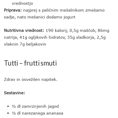
vrednostjo
Priprava:
najprej s paličnim mešalnikom zmešamo
sadje, nato mešanici dodamo jogurt
Nutritivna vrednost:
190 kalorij, 0,5g maščob, 86mg
natrija, 41g ogljikovih hidratov, 35g sladkorja, 2,5g
vlaknin 7g beljakovin
Tutti – frutti smuti
Zdrav in osvežilen napitek.
Sestavine:
½ dl zamrznjenih jagod
½ dl narezanega ananasa