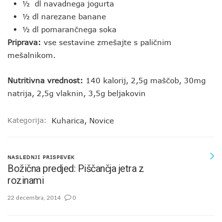
½ dl navadnega jogurta
½ dl narezane banane
½ dl pomarančnega soka
Priprava:
vse sestavine zmešajte s paličnim
mešalnikom.
Nutritivna vrednost:
140 kalorij, 2,5g maščob, 30mg
natrija, 2,5g vlaknin, 3,5g beljakovin
Kategorija:
Kuharica
,
Novice
NASLEDNJI PRISPEVEK
Božična predjed: Piščančja jetra z
rozinami
22 decembra, 2014
0