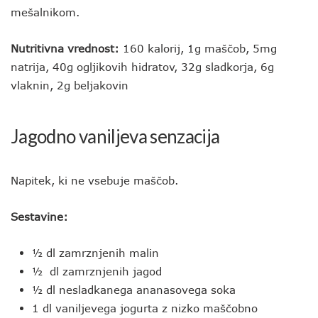
mešalnikom.
Nutritivna vrednost:
160 kalorij, 1g maščob, 5mg
natrija, 40g ogljikovih hidratov, 32g sladkorja, 6g
vlaknin, 2g beljakovin
Jagodno vaniljeva senzacija
Napitek, ki ne vsebuje maščob.
Sestavine:
½ dl zamrznjenih malin
½ dl zamrznjenih jagod
½ dl nesladkanega ananasovega soka
1 dl vaniljevega jogurta z nizko maščobno