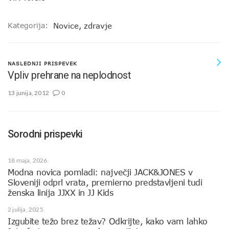
Kategorija:
Novice
,
zdravje
NASLEDNJI PRISPEVEK
Vpliv prehrane na neplodnost
13 junija, 2012
0
Sorodni prispevki
18 maja, 2026
Modna novica pomladi: največji JACK&JONES v
Sloveniji odprl vrata, premierno predstavljeni tudi
ženska linija JJXX in JJ Kids
2 julija, 2025
Izgubite težo brez težav? Odkrijte, kako vam lahko