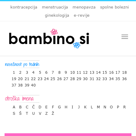
kontracepcija
menstruacija
menopavza
spolne bolezni
ginekologija
e-revije
Togg
navi
1
2
3
4
5
6
7
8
9
10
11
12
13
14
15
16
17
18
19
20
21
22
23
24
25
26
27
28
29
30
31
32
33
34
35
36
37
38
39
40
A
B
C
Č
D
E
F
G
H
I
J
K
L
M
N
O
P
R
S
Š
T
U
V
Z
Ž