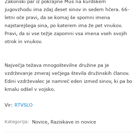
Zakonski par iz pokrajine Mus na kurdskem
jugovzhodu ima zdaj deset sinov in sedem hčera. 66-
letni oče pravi, da se komaj še spomni imena
najstarejšega sina, po katerem ima že pet vnukov.
Pravi, da si vse težje zapomni vsa imena vseh svojih
otrok in vnukov.
Največja težava mnogoštevilne družine pa je
vzdrževanje zmeraj večjega števila družinskih članov.
Edini vzdrževalec je namreč eden izmed sinov, ki pa bo
kmalu odšel v vojsko.
Vir:
RTVSLO
Kategorija:
Novice
,
Raziskave in novice