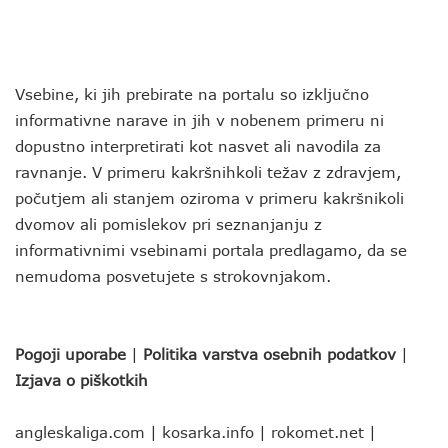
Vsebine, ki jih prebirate na portalu so izključno
informativne narave in jih v nobenem primeru ni
dopustno interpretirati kot nasvet ali navodila za
ravnanje. V primeru kakršnihkoli težav z zdravjem,
počutjem ali stanjem oziroma v primeru kakršnikoli
dvomov ali pomislekov pri seznanjanju z
informativnimi vsebinami portala predlagamo, da se
nemudoma posvetujete s strokovnjakom.
Pogoji uporabe
|
Politika varstva osebnih podatkov
|
Izjava o piškotkih
angleskaliga.com
|
kosarka.info
|
rokomet.net
|