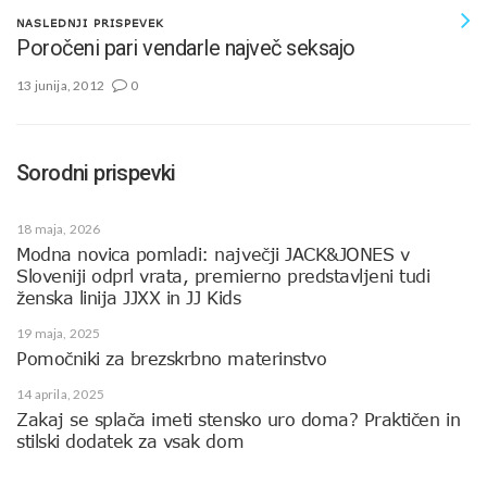
NASLEDNJI PRISPEVEK
Poročeni pari vendarle največ seksajo
13 junija, 2012
0
Sorodni prispevki
18 maja, 2026
Modna novica pomladi: največji JACK&JONES v
Sloveniji odprl vrata, premierno predstavljeni tudi
ženska linija JJXX in JJ Kids
19 maja, 2025
Pomočniki za brezskrbno materinstvo
14 aprila, 2025
Zakaj se splača imeti stensko uro doma? Praktičen in
stilski dodatek za vsak dom