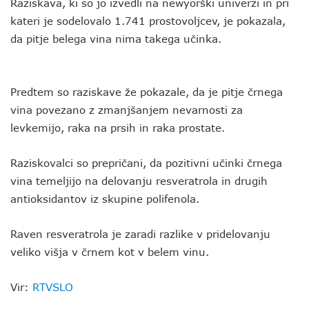
Raziskava, ki so jo izvedli na newyorški univerzi in pri
kateri je sodelovalo 1.741 prostovoljcev, je pokazala,
da pitje belega vina nima takega učinka.
Predtem so raziskave že pokazale, da je pitje črnega
vina povezano z zmanjšanjem nevarnosti za
levkemijo, raka na prsih in raka prostate.
Raziskovalci so prepričani, da pozitivni učinki črnega
vina temeljijo na delovanju resveratrola in drugih
antioksidantov iz skupine polifenola.
Raven resveratrola je zaradi razlike v pridelovanju
veliko višja v črnem kot v belem vinu.
Vir:
RTVSLO