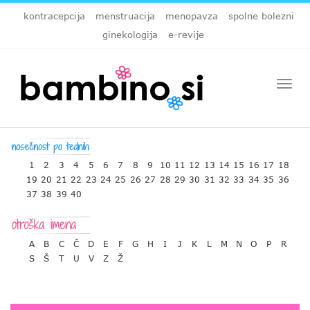
kontracepcija
menstruacija
menopavza
spolne bolezni
ginekologija
e-revije
Togg
navi
1
2
3
4
5
6
7
8
9
10
11
12
13
14
15
16
17
18
19
20
21
22
23
24
25
26
27
28
29
30
31
32
33
34
35
36
37
38
39
40
A
B
C
Č
D
E
F
G
H
I
J
K
L
M
N
O
P
R
S
Š
T
U
V
Z
Ž