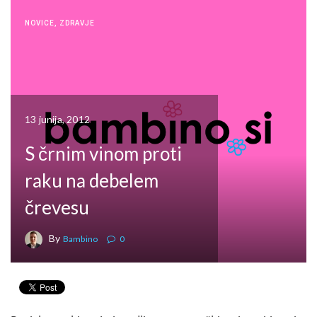
NOVICE
,
ZDRAVJE
13 junija, 2012
S črnim vinom proti
raku na debelem
črevesu
By
Bambino
0