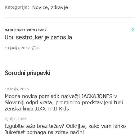
Kategorija:
Novice
,
zdravje
NASLEDNJI PRISPEVEK
Ubil sestro, ker je zanosila
13 junija, 2012
0
Sorodni prispevki
18 maja, 2026
Modna novica pomladi: največji JACK&JONES v
Sloveniji odprl vrata, premierno predstavljeni tudi
ženska linija JJXX in JJ Kids
2 julija, 2025
Izgubite težo brez težav? Odkrijte, kako vam lahko
Juicefast pomaga na zdrav način!