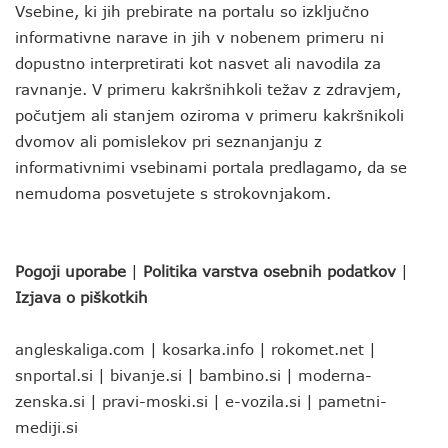
Vsebine, ki jih prebirate na portalu so izključno
informativne narave in jih v nobenem primeru ni
dopustno interpretirati kot nasvet ali navodila za
ravnanje. V primeru kakršnihkoli težav z zdravjem,
počutjem ali stanjem oziroma v primeru kakršnikoli
dvomov ali pomislekov pri seznanjanju z
informativnimi vsebinami portala predlagamo, da se
nemudoma posvetujete s strokovnjakom.
Pogoji uporabe
|
Politika varstva osebnih podatkov
|
Izjava o piškotkih
angleskaliga.com
|
kosarka.info
|
rokomet.net
|
snportal.si
|
bivanje.si
|
bambino.si
|
moderna-
zenska.si
|
pravi-moski.si
|
e-vozila.si
|
pametni-
mediji.si