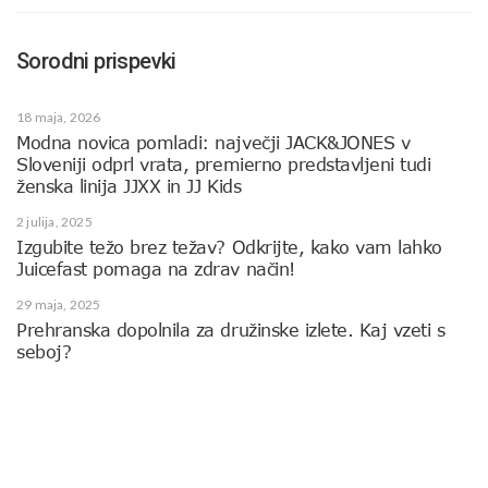
Sorodni prispevki
18 maja, 2026
Modna novica pomladi: največji JACK&JONES v
Sloveniji odprl vrata, premierno predstavljeni tudi
ženska linija JJXX in JJ Kids
2 julija, 2025
Izgubite težo brez težav? Odkrijte, kako vam lahko
Juicefast pomaga na zdrav način!
29 maja, 2025
Prehranska dopolnila za družinske izlete. Kaj vzeti s
seboj?