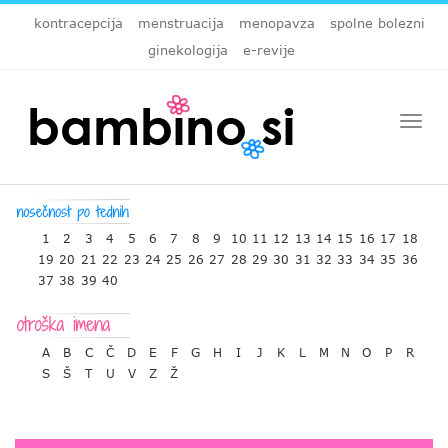
kontracepcija
menstruacija
menopavza
spolne bolezni
ginekologija
e-revije
Togg
navi
1
2
3
4
5
6
7
8
9
10
11
12
13
14
15
16
17
18
19
20
21
22
23
24
25
26
27
28
29
30
31
32
33
34
35
36
37
38
39
40
A
B
C
Č
D
E
F
G
H
I
J
K
L
M
N
O
P
R
S
Š
T
U
V
Z
Ž