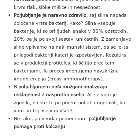
krvni tlak, šibke mišice in nespečnost.
Poljubljanje je naravno zdravilo
, saj slina napada
določene vrste bakterij. Kako? Silna vsebuje
bakterije, ki so pri ljudeh enake v 80% odstotkih,
20% pa je po svoji sestavi unikatnih. Z zamenjavo
sline vplivamo na naš imunski sistem, da se le-ta
prilagodi bakteriji kateri je izpostavljen. Rezultira
se v produkciji protiteles, ki ščitijo pred temi
bakterijami. Ta proces imenujemo navzkrižna
imunoterapija (cross-immunotherapy).
S poljubljanjem naši možgani analizirajo
usklajenost z nasprotno osebo
. Ali se vam je
zgodilo, da ste že po prvem poljubu ugotovili, kaj
vam pri tej osebi ni všeč?
Ne tako, pa vendar pomembno:
poljubljanje
pomaga proti kolcanju
.