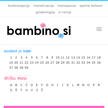
kontracepcija
menstruacija
menopavza
spolne bolezni
ginekologija
e-revije
Togg
navi
1
2
3
4
5
6
7
8
9
10
11
12
13
14
15
16
17
18
19
20
21
22
23
24
25
26
27
28
29
30
31
32
33
34
35
36
37
38
39
40
A
B
C
Č
D
E
F
G
H
I
J
K
L
M
N
O
P
R
S
Š
T
U
V
Z
Ž