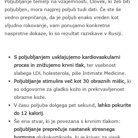
Poljubljanje temelji na vzajemnosti. Človek, ki želi biti
poljubljen, mora najprej poljub tudi dati. Če ste še
vedno prepričanja, da je poljub enako vreden kot
vljudno rokovanje, vam ponujamo konkretne
nasprotne dokaze, ki so rezultat raziskave v Rusiji.
S poljubljanjem usklajujemo kardiovaskularni
proces in znižujemo krvni tlak
, ter vsebnost
slabega LDL holesterola, piše Intimate Medicine.
Poljubljanje stimulira več kot 30 obraznih mišic
, ki
so odgovorne za gladko kožo in prekrvavljenost
obrazne kože.
V času poljuba dolgega pet sekund,
lahko pokurite
do 12 kalorij
.
Še ena stvar, ki je povezana s krvnim tlakom:
poljubljanje preprečuje nastanek stresnega
hormona
glukokortikoida, ki je krivec za visok