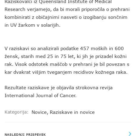
Raziskovalci iz Queensland Institute of Medical
Research verjamejo, da bi morali priporočila o prehrani
kombinirati z običajnimi nasveti o izogibanju sončnim
in UV žarkom v solarijih.
V raziskavi so analizirali podatke 457 moških in 600
žensk, starih med 25 in 75 let, ki jih je prizadel kožni
rak. Visok odstotek maščob v prehrani je bil povezan s
kar dvakrat višjim tveganjem recidivov kožnega raka.
Rezultate raziskave je objavila strokovna revija
International Journal of Cancer.
Kategorija:
Novice
,
Raziskave in novice
NASLEDNJI PRISPEVEK