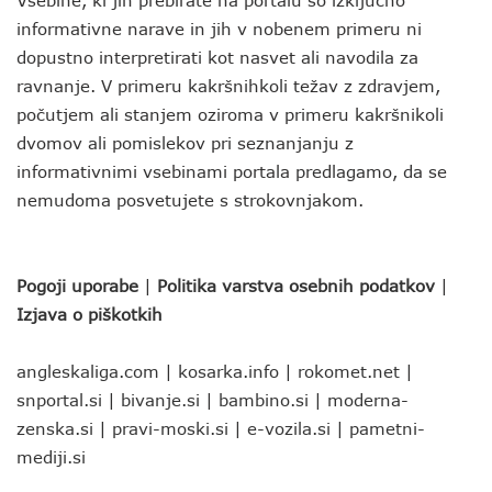
Vsebine, ki jih prebirate na portalu so izključno
informativne narave in jih v nobenem primeru ni
dopustno interpretirati kot nasvet ali navodila za
ravnanje. V primeru kakršnihkoli težav z zdravjem,
počutjem ali stanjem oziroma v primeru kakršnikoli
dvomov ali pomislekov pri seznanjanju z
informativnimi vsebinami portala predlagamo, da se
nemudoma posvetujete s strokovnjakom.
Pogoji uporabe
|
Politika varstva osebnih podatkov
|
Izjava o piškotkih
angleskaliga.com
|
kosarka.info
|
rokomet.net
|
snportal.si
|
bivanje.si
|
bambino.si
|
moderna-
zenska.si
|
pravi-moski.si
|
e-vozila.si
|
pametni-
mediji.si