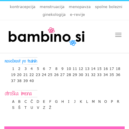
kontracepcija
menstruacija
menopavza
spolne bolezni
ginekologija
e-revije
Togg
navi
1
2
3
4
5
6
7
8
9
10
11
12
13
14
15
16
17
18
19
20
21
22
23
24
25
26
27
28
29
30
31
32
33
34
35
36
37
38
39
40
A
B
C
Č
D
E
F
G
H
I
J
K
L
M
N
O
P
R
S
Š
T
U
V
Z
Ž