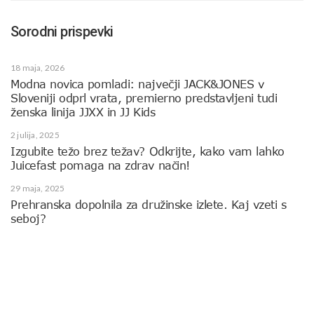
Sorodni prispevki
18 maja, 2026
Modna novica pomladi: največji JACK&JONES v
Sloveniji odprl vrata, premierno predstavljeni tudi
ženska linija JJXX in JJ Kids
2 julija, 2025
Izgubite težo brez težav? Odkrijte, kako vam lahko
Juicefast pomaga na zdrav način!
29 maja, 2025
Prehranska dopolnila za družinske izlete. Kaj vzeti s
seboj?