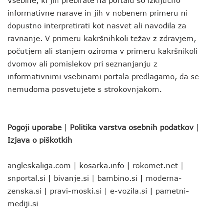
Vsebine, ki jih prebirate na portalu so izključno
informativne narave in jih v nobenem primeru ni
dopustno interpretirati kot nasvet ali navodila za
ravnanje. V primeru kakršnihkoli težav z zdravjem,
počutjem ali stanjem oziroma v primeru kakršnikoli
dvomov ali pomislekov pri seznanjanju z
informativnimi vsebinami portala predlagamo, da se
nemudoma posvetujete s strokovnjakom.
Pogoji uporabe
|
Politika varstva osebnih podatkov
|
Izjava o piškotkih
angleskaliga.com
|
kosarka.info
|
rokomet.net
|
snportal.si
|
bivanje.si
|
bambino.si
|
moderna-
zenska.si
|
pravi-moski.si
|
e-vozila.si
|
pametni-
mediji.si