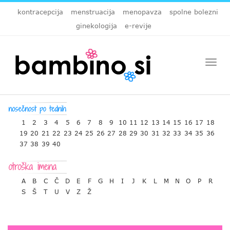
kontracepcija
menstruacija
menopavza
spolne bolezni
ginekologija
e-revije
Togg
navi
1
2
3
4
5
6
7
8
9
10
11
12
13
14
15
16
17
18
19
20
21
22
23
24
25
26
27
28
29
30
31
32
33
34
35
36
37
38
39
40
A
B
C
Č
D
E
F
G
H
I
J
K
L
M
N
O
P
R
S
Š
T
U
V
Z
Ž