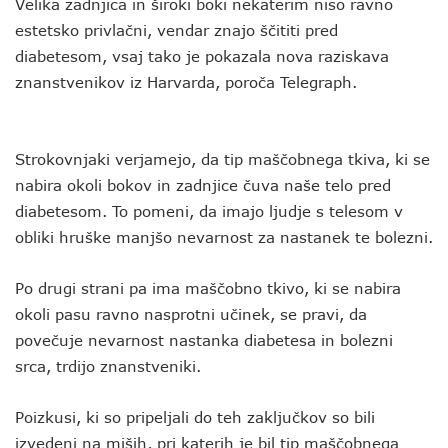
Velika zadnjica in široki boki nekaterim niso ravno
estetsko privlačni, vendar znajo ščititi pred
diabetesom, vsaj tako je pokazala nova raziskava
znanstvenikov iz Harvarda, poroča Telegraph.
Strokovnjaki verjamejo, da tip maščobnega tkiva, ki se
nabira okoli bokov in zadnjice čuva naše telo pred
diabetesom. To pomeni, da imajo ljudje s telesom v
obliki hruške manjšo nevarnost za nastanek te bolezni.
Po drugi strani pa ima maščobno tkivo, ki se nabira
okoli pasu ravno nasprotni učinek, se pravi, da
povečuje nevarnost nastanka diabetesa in bolezni
srca, trdijo znanstveniki.
Poizkusi, ki so pripeljali do teh zaključkov so bili
izvedeni na miših, pri katerih je bil tip maščobnega