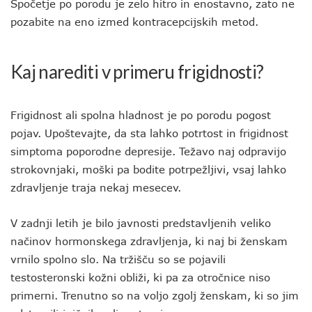
Spočetje po porodu je zelo hitro in enostavno, zato ne
pozabite na eno izmed kontracepcijskih metod.
Kaj narediti v primeru frigidnosti?
Frigidnost ali spolna hladnost je po porodu pogost
pojav. Upoštevajte, da sta lahko potrtost in frigidnost
simptoma poporodne depresije. Težavo naj odpravijo
strokovnjaki, moški pa bodite potrpežljivi, vsaj lahko
zdravljenje traja nekaj mesecev.
V zadnji letih je bilo javnosti predstavljenih veliko
načinov hormonskega zdravljenja, ki naj bi ženskam
vrnilo spolno slo. Na tržišču so se pojavili
testosteronski kožni obliži, ki pa za otročnice niso
primerni. Trenutno so na voljo zgolj ženskam, ki so jim