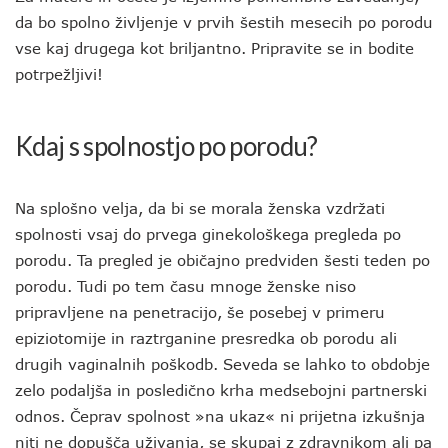
da bo spolno življenje v prvih šestih mesecih po porodu
vse kaj drugega kot briljantno. Pripravite se in bodite
potrpežljivi!
Kdaj s spolnostjo po porodu?
Na splošno velja, da bi se morala ženska vzdržati
spolnosti vsaj do prvega ginekološkega pregleda po
porodu. Ta pregled je običajno predviden šesti teden po
porodu. Tudi po tem času mnoge ženske niso
pripravljene na penetracijo, še posebej v primeru
epiziotomije in raztrganine presredka ob porodu ali
drugih vaginalnih poškodb. Seveda se lahko to obdobje
zelo podaljša in posledično krha medsebojni partnerski
odnos. Čeprav spolnost »na ukaz« ni prijetna izkušnja
niti ne dopušča uživanja, se skupaj z zdravnikom ali pa