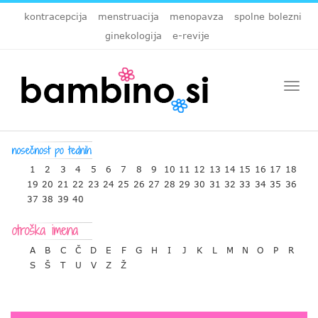
kontracepcija
menstruacija
menopavza
spolne bolezni
ginekologija
e-revije
Togg
navi
1
2
3
4
5
6
7
8
9
10
11
12
13
14
15
16
17
18
19
20
21
22
23
24
25
26
27
28
29
30
31
32
33
34
35
36
37
38
39
40
A
B
C
Č
D
E
F
G
H
I
J
K
L
M
N
O
P
R
S
Š
T
U
V
Z
Ž