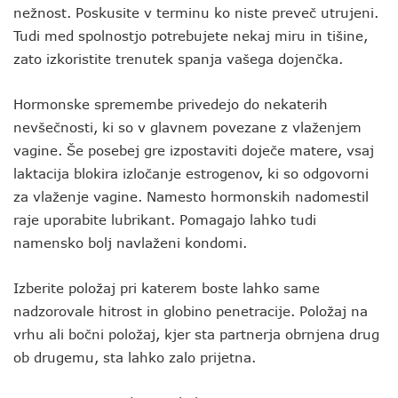
nežnost. Poskusite v terminu ko niste preveč utrujeni.
Tudi med spolnostjo potrebujete nekaj miru in tišine,
zato izkoristite trenutek spanja vašega dojenčka.
Hormonske spremembe privedejo do nekaterih
nevšečnosti, ki so v glavnem povezane z vlaženjem
vagine. Še posebej gre izpostaviti doječe matere, vsaj
laktacija blokira izločanje estrogenov, ki so odgovorni
za vlaženje vagine. Namesto hormonskih nadomestil
raje uporabite lubrikant. Pomagajo lahko tudi
namensko bolj navlaženi kondomi.
Izberite položaj pri katerem boste lahko same
nadzorovale hitrost in globino penetracije. Položaj na
vrhu ali bočni položaj, kjer sta partnerja obrnjena drug
ob drugemu, sta lahko zalo prijetna.