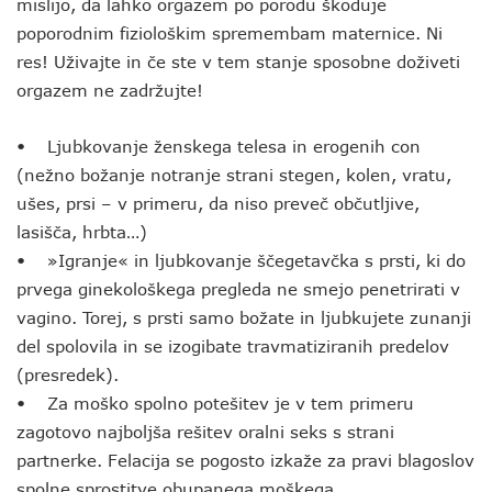
mislijo, da lahko orgazem po porodu škoduje
poporodnim fiziološkim spremembam maternice. Ni
res! Uživajte in če ste v tem stanje sposobne doživeti
orgazem ne zadržujte!
• Ljubkovanje ženskega telesa in erogenih con
(nežno božanje notranje strani stegen, kolen, vratu,
ušes, prsi – v primeru, da niso preveč občutljive,
lasišča, hrbta…)
• »Igranje« in ljubkovanje ščegetavčka s prsti, ki do
prvega ginekološkega pregleda ne smejo penetrirati v
vagino. Torej, s prsti samo božate in ljubkujete zunanji
del spolovila in se izogibate travmatiziranih predelov
(presredek).
• Za moško spolno potešitev je v tem primeru
zagotovo najboljša rešitev oralni seks s strani
partnerke. Felacija se pogosto izkaže za pravi blagoslov
spolne sprostitve obupanega moškega.