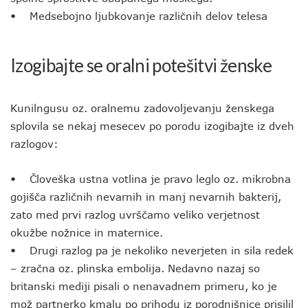
• Medsebojno ljubkovanje različnih delov telesa
Izogibajte se oralni potešitvi ženske
Kunilngusu oz. oralnemu zadovoljevanju ženskega
splovila se nekaj mesecev po porodu izogibajte iz dveh
razlogov:
• Človeška ustna votlina je pravo leglo oz. mikrobna
gojišča različnih nevarnih in manj nevarnih bakterij,
zato med prvi razlog uvrščamo veliko verjetnost
okužbe nožnice in maternice.
• Drugi razlog pa je nekoliko neverjeten in sila redek
– zračna oz. plinska embolija. Nedavno nazaj so
britanski mediji pisali o nenavadnem primeru, ko je
mož partnerko kmalu po prihodu iz porodnišnice prisilil