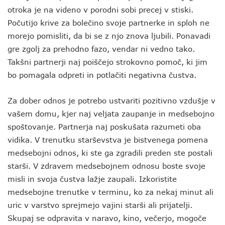
otroka je na videno v porodni sobi precej v stiski.
Počutijo krive za bolečino svoje partnerke in sploh ne
morejo pomisliti, da bi se z njo znova ljubili. Ponavadi
gre zgolj za prehodno fazo, vendar ni vedno tako.
Takšni partnerji naj poiščejo strokovno pomoč, ki jim
bo pomagala odpreti in potlačiti negativna čustva.
Za dober odnos je potrebo ustvariti pozitivno vzdušje v
vašem domu, kjer naj veljata zaupanje in medsebojno
spoštovanje. Partnerja naj poskušata razumeti oba
vidika. V trenutku starševstva je bistvenega pomena
medsebojni odnos, ki ste ga zgradili preden ste postali
starši. V zdravem medsebojnem odnosu boste svoje
misli in svoja čustva lažje zaupali. Izkoristite
medsebojne trenutke v terminu, ko za nekaj minut ali
uric v varstvo sprejmejo vajini starši ali prijatelji.
Skupaj se odpravita v naravo, kino, večerjo, mogoče