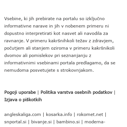
Vsebine, ki jih prebirate na portalu so izključno
informativne narave in jih v nobenem primeru ni
dopustno interpretirati kot nasvet ali navodila za
ravnanje. V primeru kakršnihkoli težav z zdravjem,
počutjem ali stanjem oziroma v primeru kakršnikoli
dvomov ali pomislekov pri seznanjanju z
informativnimi vsebinami portala predlagamo, da se
nemudoma posvetujete s strokovnjakom.
Pogoji uporabe
|
Politika varstva osebnih podatkov
|
Izjava o piškotkih
angleskaliga.com
|
kosarka.info
|
rokomet.net
|
snportal.si
|
bivanje.si
|
bambino.si
|
moderna-