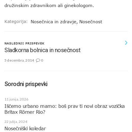
družinskim zdravnikom ali ginekologom.
Kategorija:
Nosečnica in zdravje
,
Nosečnost
NASLEDNJI PRISPEVEK
Sladkorna bolnica in nosečnost
5 decembra, 2014
0
Sorodni prispevki
11 junija, 2026
Iščemo urbano mamo: boš prav ti novi obraz vozička
Britax Römer Rio?
22 julija, 2024
Nosečniški koledar