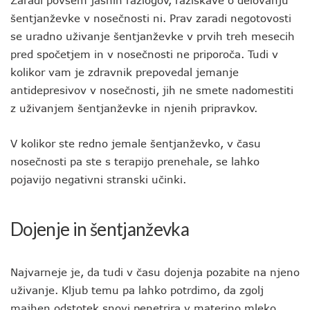
Zaradi povsem jasnih razlogov, raziskave o delovanju
šentjanževke v nosečnosti ni. Prav zaradi negotovosti
se uradno uživanje šentjanževke v prvih treh mesecih
pred spočetjem in v nosečnosti ne priporoča. Tudi v
kolikor vam je zdravnik prepovedal jemanje
antidepresivov v nosečnosti, jih ne smete nadomestiti
z uživanjem šentjanževke in njenih pripravkov.
V kolikor ste redno jemale šentjanževko, v času
nosečnosti pa ste s terapijo prenehale, se lahko
pojavijo negativni stranski učinki.
Dojenje in šentjanževka
Najvarneje je, da tudi v času dojenja pozabite na njeno
uživanje. Kljub temu pa lahko potrdimo, da zgolj
majhen odstotek snovi penetrira v materino mleko,