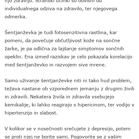
njo zdravijo. Stranski učinki so odvisni od
individualnega odziva na zdravilo, ter njegovega
odmerka.
Šentjanževka je tudi fotosenzitivna rastlina, kar
pomeni, da povečuje občutljivost kože na sončne
žarke, je pa odlična za lajšanje simptomov sončnih
opeklin. Ena izmed raziskav je celo pokazala korelacijo
med šentjanževko in razvojem sive mrene.
Samo uživanje šentjanževke niti ni tako hud problem,
težava nastane ob vzporednem jemanju z drugimi živili
in zdravili. Nekatera živila in zdravila vsebujejo
kemikalije, ki lahko reagirajo s hipericinom, ter vodijo v
hipertenzijo in slabost.
V kolikor se v nosečnosti srečujete z depresijo, potem
se proti njej ne borite sami. Pogovorite se z vašim