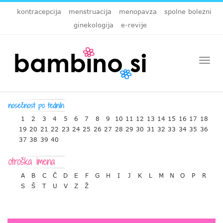
kontracepcija
menstruacija
menopavza
spolne bolezni
ginekologija
e-revije
Togg
navi
1
2
3
4
5
6
7
8
9
10
11
12
13
14
15
16
17
18
19
20
21
22
23
24
25
26
27
28
29
30
31
32
33
34
35
36
37
38
39
40
A
B
C
Č
D
E
F
G
H
I
J
K
L
M
N
O
P
R
S
Š
T
U
V
Z
Ž