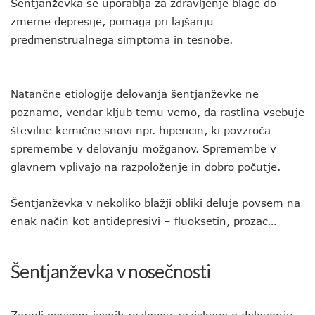
Šentjanževka se uporablja za zdravljenje blage do
zmerne depresije, pomaga pri lajšanju
predmenstrualnega simptoma in tesnobe.
Natančne etiologije delovanja šentjanževke ne
poznamo, vendar kljub temu vemo, da rastlina vsebuje
številne kemične snovi npr. hipericin, ki povzroča
spremembe v delovanju možganov. Spremembe v
glavnem vplivajo na razpoloženje in dobro počutje.
Šentjanževka v nekoliko blažji obliki deluje povsem na
enak način kot antidepresivi – fluoksetin, prozac…
Šentjanževka v nosečnosti