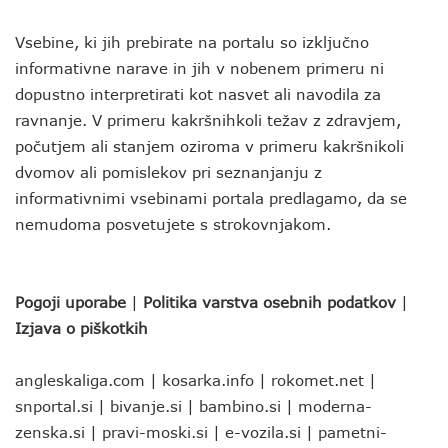
Vsebine, ki jih prebirate na portalu so izključno
informativne narave in jih v nobenem primeru ni
dopustno interpretirati kot nasvet ali navodila za
ravnanje. V primeru kakršnihkoli težav z zdravjem,
počutjem ali stanjem oziroma v primeru kakršnikoli
dvomov ali pomislekov pri seznanjanju z
informativnimi vsebinami portala predlagamo, da se
nemudoma posvetujete s strokovnjakom.
Pogoji uporabe
|
Politika varstva osebnih podatkov
|
Izjava o piškotkih
angleskaliga.com
|
kosarka.info
|
rokomet.net
|
snportal.si
|
bivanje.si
|
bambino.si
|
moderna-
zenska.si
|
pravi-moski.si
|
e-vozila.si
|
pametni-