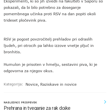
Eksperimenti, ki so jih izvedli na fakulteti v Saporu so
pokazali, da bi bilo potrebno za doseganje
pomembnega učinka proti RSV na dan popiti okoli
trideset pločevink piva.
RSV je pogost povzročitelj prehladov pri odraslih
ljudeh, pri otrocih pa lahko izzove vnetje pljuč in
bronhitis.
Humulon je prisoten v hmelju, sestavini piva, ki je
odgovorna za njegov okus.
Kategorija:
Novice
,
Raziskave in novice
NASLEDNJI PRISPEVEK
Prehrana in tveganje za rak dojke