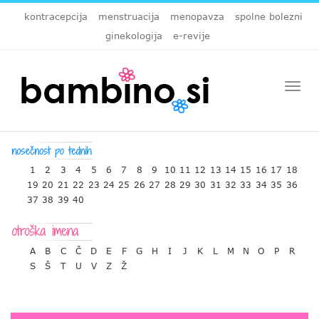
kontracepcija
menstruacija
menopavza
spolne bolezni
ginekologija
e-revije
Togg
navi
1
2
3
4
5
6
7
8
9
10
11
12
13
14
15
16
17
18
19
20
21
22
23
24
25
26
27
28
29
30
31
32
33
34
35
36
37
38
39
40
A
B
C
Č
D
E
F
G
H
I
J
K
L
M
N
O
P
R
S
Š
T
U
V
Z
Ž