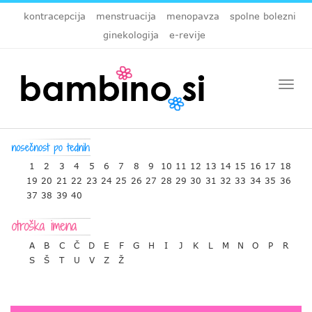
kontracepcija
menstruacija
menopavza
spolne bolezni
ginekologija
e-revije
Togg
navi
1
2
3
4
5
6
7
8
9
10
11
12
13
14
15
16
17
18
19
20
21
22
23
24
25
26
27
28
29
30
31
32
33
34
35
36
37
38
39
40
A
B
C
Č
D
E
F
G
H
I
J
K
L
M
N
O
P
R
S
Š
T
U
V
Z
Ž