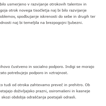
ilo usmerjeno v razvijanje otrokovih talentov in
ja otrok novega tisočletja naj bi bilo razvijanje
roblemov, spodbujanje iskrenosti do sebe in drugih ter
nosti naj bi temeljila na brezpogojni ljubezni.
njihovo čustveno in socialno podporo. Indigi se morajo
, zato potrebujejo podporo in vztrajnost.
to tudi od otroka zahtevamo preveč in prehitro. Ob
ostajajo doživljajsko prazni, osiromašeni in kasneje
skozi obdobja odraščanja postajali odrasli.