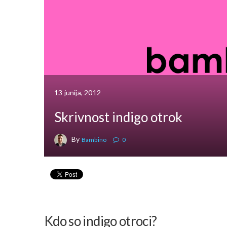
13 junija, 2012
Skrivnost indigo otrok
By
Bambino
0
Kdo so indigo otroci?