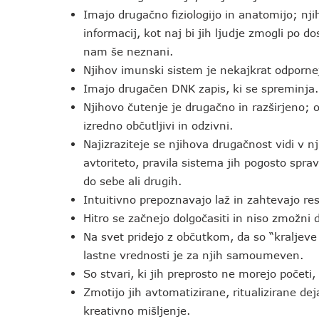
Imajo drugačno fiziologijo in anatomijo; nji
informacij, kot naj bi jih ljudje zmogli po d
nam še neznani.
Njihov imunski sistem je nekajkrat odpornej
Imajo drugačen DNK zapis, ki se spreminja.
Njihovo čutenje je drugačno in razširjeno; od
izredno občutljivi in odzivni.
Najizraziteje se njihova drugačnost vidi v 
avtoriteto, pravila sistema jih pogosto sprav
do sebe ali drugih.
Intuitivno prepoznavajo laž in zahtevajo res
Hitro se začnejo dolgočasiti in niso zmožni d
Na svet pridejo z občutkom, da so “kraljeve
lastne vrednosti je za njih samoumeven.
So stvari, ki jih preprosto ne morejo početi, 
Zmotijo jih avtomatizirane, ritualizirane dej
kreativno mišljenje.