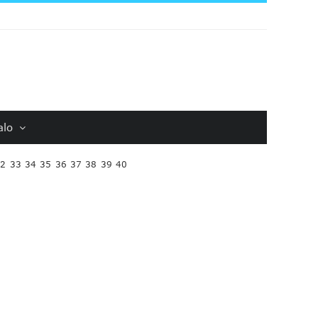
alo
32
33
34
35
36
37
38
39
40