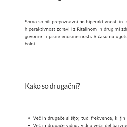
Sprva so bili prepoznavni po hiperaktivnosti in l
hiperaktivnost zdravili z Ritalinom in drugimi zd
govorne in pisne enosmernosti. S časoma ugotovi
bolni.
Kako so drugačni?
Več in drugače slišijo; tudi frekvence, ki jih 
Več in drugače vidijo; vidijo večji del barvn