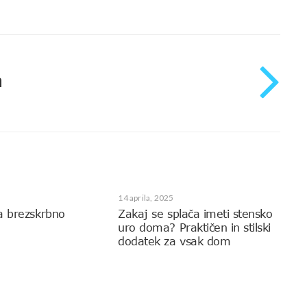
h
14 aprila, 2025
a brezskrbno
Zakaj se splača imeti stensko
uro doma? Praktičen in stilski
dodatek za vsak dom