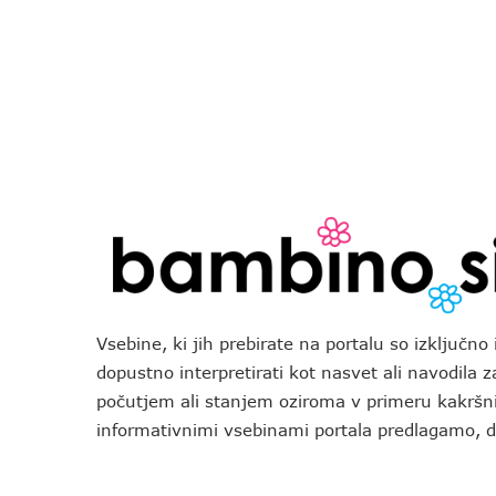
Vsebine, ki jih prebirate na portalu so izključn
dopustno interpretirati kot nasvet ali navodila 
počutjem ali stanjem oziroma v primeru kakršni
informativnimi vsebinami portala predlagamo,