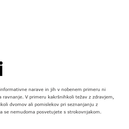
o informativne narave in jih v nobenem primeru ni
za ravnanje. V primeru kakršnihkoli težav z zdravjem,
koli dvomov ali pomislekov pri seznanjanju z
 da se nemudoma posvetujete s strokovnjakom.