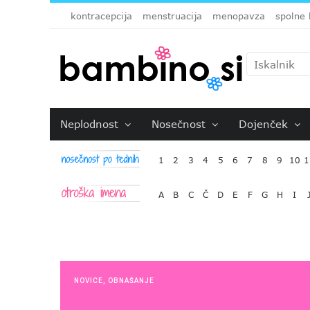
kontracepcija
menstruacija
menopavza
spolne 
Neplodnost
Nosečnost
Dojenček
1
2
3
4
5
6
7
8
9
10
1
A
B
C
Č
D
E
F
G
H
I
NOVICE
,
OBNAŠANJE