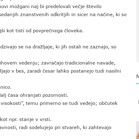
hovi možgani naj bi predelovali večje število
osedanjih znanstvenih odkritjih in sicer na načine, ki so
ši kot tisti od povprečnega človeka.
zivajo se na dražljaje, ki jih ostali ne zaznajo, so
njihovem vedenju; zavračajo tradicionalne navade,
ljajo v bes, zaradi česar lahko postanejo tudi nasilni
nico.
alj časa ohranjati pozornosti.
 visokosti”, temu primerno se tudi vedejo; občutek
kot npr. stanje v vrsti.
avnosti, radi sodelujejo pri stvareh, ki zahtevajo