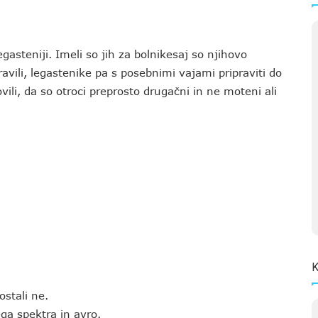
egasteniji. Imeli so jih za bolnikesaj so njihovo
ravili, legastenike pa s posebnimi vajami pripraviti do
li, da so otroci preprosto drugačni in ne moteni ali
K
ostali ne.
ega spektra in avro.