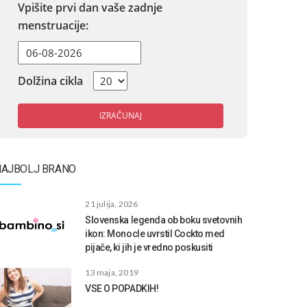
Vpišite prvi dan vaše zadnje
menstruacije:
Dolžina cikla
IZRAČUNAJ
NAJBOLJ BRANO
21 julija, 2026
Slovenska legenda ob boku svetovnih
ikon: Monocle uvrstil Cockto med
pijače, ki jih je vredno poskusiti
13 maja, 2019
VSE O POPADKIH!