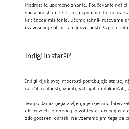
Modrost je uporabno znanje. Poučevanje naj bi b
sposobnosti in ne urjenju spomina. Primerna vzgo
kritičnega mišljenja, učenje tehnik reševanja p
ozaveščanje občutka odgovornosti. Vzgoja prihod
Indigi in starši?
Indigi kljub svoji modrosti potrebujejo starše, 
naučiti realnosti, izbrati, vztrajati in dokončati
Tempo današnjega življenja je izjemno hiter, za
obilici vseh informacij in zahtev otroci pogosto 
zdolgočaseni odrasli. Ne vzemimo jim tega da bi 