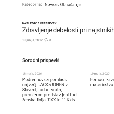
Kategorija:
Novice
,
Obnašanje
NASLEDNJI PRISPEVEK
Zdravljenje debelosti pri najstniki
13 junija, 2012
0
Sorodni prispevki
18 maja, 2026
19 maja, 2025
Modna novica pomladi:
Pomočniki z
največji JACK&JONES v
materinstvo
Sloveniji odprl vrata,
premierno predstavljeni tudi
ženska linija JJXX in JJ Kids