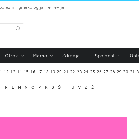
bolezni
ginekologija
e-revije
Otrok
Mama
Zdravje
Spolnost
Ost
1
12
13
14
15
16
17
18
19
20
21
22
23
24
25
26
27
28
29
30
31
J
K
L
M
N
O
P
R
S
Š
T
U
V
Z
Ž