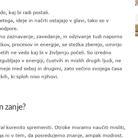
, kaj bi radi postali.
ega, ideje in načrti ostajajo v glavi, tako so v
 podpore.
eno zaznavanje, zavedanje, in odzivanje tudi naporno
kov, procesov in energije, se stežka zberejo, umirijo
setih ne vedo kaj bi v življenju počeli. So izredno
zgubljajo v energiji, čustvih in mislih drugih ljudi, ne
i meje med seboj in drugimi, zato večino svojega časa
ih, ki sploh niso njihovi.
n zanje?
ral korenito spremeniti. Otroke moramo naučiti misliti,
loga ni v tem, da posredujemo znanje, ampak modrost.