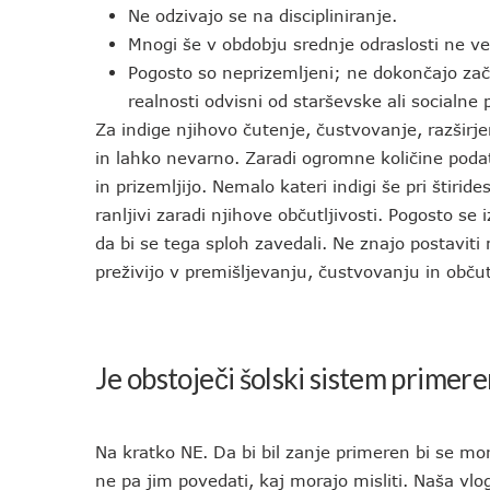
Ne odzivajo se na discipliniranje.
Mnogi še v obdobju srednje odraslosti ne vedo
Pogosto so neprizemljeni; ne dokončajo začet
realnosti odvisni od starševske ali socialne
Za indige njihovo čutenje, čustvovanje, razširj
in lahko nevarno. Zaradi ogromne količine podat
in prizemljijo. Nemalo kateri indigi še pri štiride
ranljivi zaradi njihove občutljivosti. Pogosto se i
da bi se tega sploh zavedali. Ne znajo postavit
preživijo v premišljevanju, čustvovanju in občutk
Je obstoječi šolski sistem primere
Na kratko NE. Da bi bil zanje primeren bi se mo
ne pa jim povedati, kaj morajo misliti. Naša v