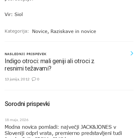
Vir: Siol
Kategorija:
Novice
,
Raziskave in novice
NASLEDNJI PRISPEVEK
Indigo otroci: mali geniji ali otroci z
resnimi težavami?
13 junija, 2012
0
Sorodni prispevki
18 maja, 2026
Modna novica pomladi: največji JACK&JONES v
Sloveniji odprl vrata, premierno predstavljeni tudi