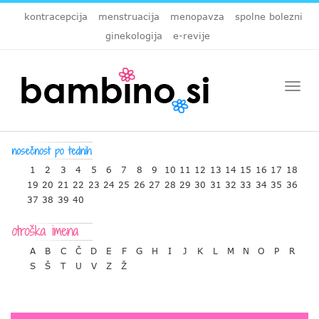
kontracepcija
menstruacija
menopavza
spolne bolezni
ginekologija
e-revije
Togg
navi
1
2
3
4
5
6
7
8
9
10
11
12
13
14
15
16
17
18
19
20
21
22
23
24
25
26
27
28
29
30
31
32
33
34
35
36
37
38
39
40
A
B
C
Č
D
E
F
G
H
I
J
K
L
M
N
O
P
R
S
Š
T
U
V
Z
Ž