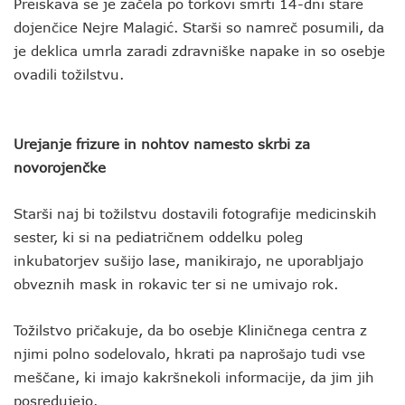
Preiskava se je začela po torkovi smrti 14-dni stare
dojenčice Nejre Malagić. Starši so namreč posumili, da
je deklica umrla zaradi zdravniške napake in so osebje
ovadili tožilstvu.
Urejanje frizure in nohtov namesto skrbi za
novorojenčke
Starši naj bi tožilstvu dostavili fotografije medicinskih
sester, ki si na pediatričnem oddelku poleg
inkubatorjev sušijo lase, manikirajo, ne uporabljajo
obveznih mask in rokavic ter si ne umivajo rok.
Tožilstvo pričakuje, da bo osebje Kliničnega centra z
njimi polno sodelovalo, hkrati pa naprošajo tudi vse
meščane, ki imajo kakršnekoli informacije, da jim jih
posredujejo.