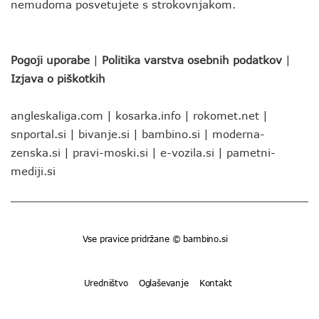
nemudoma posvetujete s strokovnjakom.
Pogoji uporabe
|
Politika varstva osebnih podatkov
|
Izjava o piškotkih
angleskaliga.com
|
kosarka.info
|
rokomet.net
|
snportal.si
|
bivanje.si
|
bambino.si
|
moderna-
zenska.si
|
pravi-moski.si
|
e-vozila.si
|
pametni-
mediji.si
Vse pravice pridržane © bambino.si
Uredništvo
Oglaševanje
Kontakt