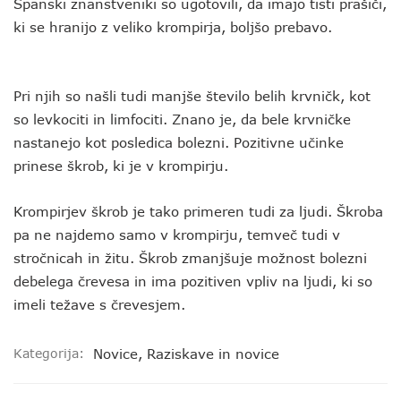
Španski znanstveniki so ugotovili, da imajo tisti prašiči,
ki se hranijo z veliko krompirja, boljšo prebavo.
Pri njih so našli tudi manjše število belih krvničk, kot
so levkociti in limfociti. Znano je, da bele krvničke
nastanejo kot posledica bolezni. Pozitivne učinke
prinese škrob, ki je v krompirju.
Krompirjev škrob je tako primeren tudi za ljudi. Škroba
pa ne najdemo samo v krompirju, temveč tudi v
stročnicah in žitu. Škrob zmanjšuje možnost bolezni
debelega črevesa in ima pozitiven vpliv na ljudi, ki so
imeli težave s črevesjem.
Kategorija:
Novice
,
Raziskave in novice