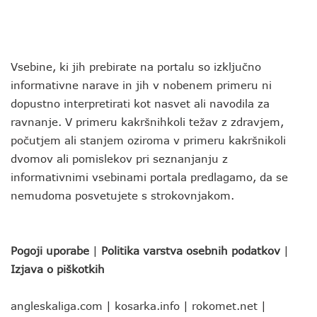
Vsebine, ki jih prebirate na portalu so izključno
informativne narave in jih v nobenem primeru ni
dopustno interpretirati kot nasvet ali navodila za
ravnanje. V primeru kakršnihkoli težav z zdravjem,
počutjem ali stanjem oziroma v primeru kakršnikoli
dvomov ali pomislekov pri seznanjanju z
informativnimi vsebinami portala predlagamo, da se
nemudoma posvetujete s strokovnjakom.
Pogoji uporabe
|
Politika varstva osebnih podatkov
|
Izjava o piškotkih
angleskaliga.com
|
kosarka.info
|
rokomet.net
|