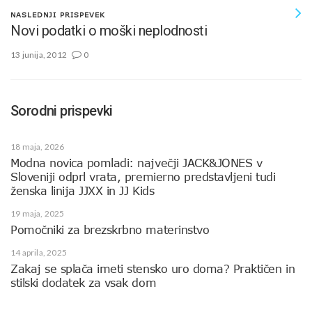
NASLEDNJI PRISPEVEK
Novi podatki o moški neplodnosti
13 junija, 2012
0
Sorodni prispevki
18 maja, 2026
Modna novica pomladi: največji JACK&JONES v
Sloveniji odprl vrata, premierno predstavljeni tudi
ženska linija JJXX in JJ Kids
19 maja, 2025
Pomočniki za brezskrbno materinstvo
14 aprila, 2025
Zakaj se splača imeti stensko uro doma? Praktičen in
stilski dodatek za vsak dom