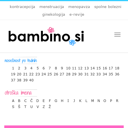
kontracepcija
menstruacija
menopavza
spolne bolezni
ginekologija
e-revije
Togg
navi
1
2
3
4
5
6
7
8
9
10
11
12
13
14
15
16
17
18
19
20
21
22
23
24
25
26
27
28
29
30
31
32
33
34
35
36
37
38
39
40
A
B
C
Č
D
E
F
G
H
I
J
K
L
M
N
O
P
R
S
Š
T
U
V
Z
Ž