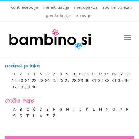
kontracepcija
menstruacija
menopavza
spolne bolezni
ginekologija
e-revije
Togg
navi
1
2
3
4
5
6
7
8
9
10
11
12
13
14
15
16
17
18
19
20
21
22
23
24
25
26
27
28
29
30
31
32
33
34
35
36
37
38
39
40
A
B
C
Č
D
E
F
G
H
I
J
K
L
M
N
O
P
R
S
Š
T
U
V
Z
Ž