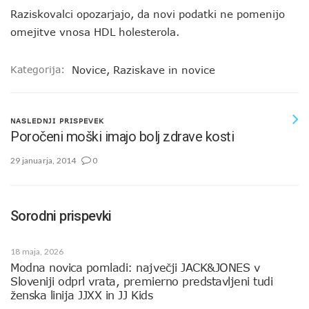
Raziskovalci opozarjajo, da novi podatki ne pomenijo
omejitve vnosa HDL holesterola.
Kategorija:
Novice
,
Raziskave in novice
NASLEDNJI PRISPEVEK
Poročeni moški imajo bolj zdrave kosti
29 januarja, 2014
0
Sorodni prispevki
18 maja, 2026
Modna novica pomladi: največji JACK&JONES v
Sloveniji odprl vrata, premierno predstavljeni tudi
ženska linija JJXX in JJ Kids