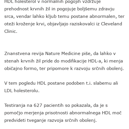
HDL holesterol v normalnih pogojih vzdržuje
prehodnost krvnih žil in pogojuje boljšemu zdravju
srca, vendar lahko kljub temu postane abnormalen, ter
oteži kroženje krvi, objavljajo raziskovalci iz Cleveland
Clinic.
Znanstvena revija Nature Medicine piše, da lahko v
stenah krvnih žil pride do modifikacije HDL-a, ki menja
običajno formo, ter pripomore k razvoju srčnih obolenj.
V tem pogledu HDL postane podoben t.i. slabemu ali
LDL holesterolu.
Testiranja na 627 pacientih so pokazala, da je s
pomočjo merjenja prisotnosti abnormalnega HDL moč
predvideti tveganje razvoja srčnih obolenj.