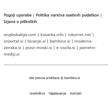
Pogoji uporabe
|
Politika varstva osebnih podatkov
|
Izjava o piškotkih
angleskaliga.com
|
kosarka.info
|
rokomet.net
|
snportal.si
|
bivanje.si
|
bambino.si
|
moderna-
zenska.si
|
pravi-moski.si
|
e-vozila.si
|
pametni-
mediji.si
Vse pravice pridržane © bambino.si
Uredništvo
Oglaševanje
Kontakt