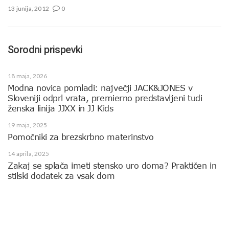
13 junija, 2012
0
Sorodni prispevki
18 maja, 2026
Modna novica pomladi: največji JACK&JONES v
Sloveniji odprl vrata, premierno predstavljeni tudi
ženska linija JJXX in JJ Kids
19 maja, 2025
Pomočniki za brezskrbno materinstvo
14 aprila, 2025
Zakaj se splača imeti stensko uro doma? Praktičen in
stilski dodatek za vsak dom