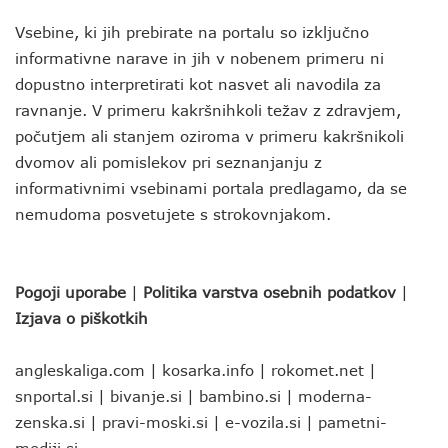
Vsebine, ki jih prebirate na portalu so izključno
informativne narave in jih v nobenem primeru ni
dopustno interpretirati kot nasvet ali navodila za
ravnanje. V primeru kakršnihkoli težav z zdravjem,
počutjem ali stanjem oziroma v primeru kakršnikoli
dvomov ali pomislekov pri seznanjanju z
informativnimi vsebinami portala predlagamo, da se
nemudoma posvetujete s strokovnjakom.
Pogoji uporabe
|
Politika varstva osebnih podatkov
|
Izjava o piškotkih
angleskaliga.com
|
kosarka.info
|
rokomet.net
|
snportal.si
|
bivanje.si
|
bambino.si
|
moderna-
zenska.si
|
pravi-moski.si
|
e-vozila.si
|
pametni-