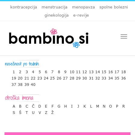
kontracepcija
menstruacija
menopavza
spolne bolezni
ginekologija
e-revije
Togg
navi
1
2
3
4
5
6
7
8
9
10
11
12
13
14
15
16
17
18
19
20
21
22
23
24
25
26
27
28
29
30
31
32
33
34
35
36
37
38
39
40
A
B
C
Č
D
E
F
G
H
I
J
K
L
M
N
O
P
R
S
Š
T
U
V
Z
Ž