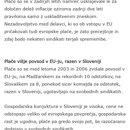
Plače so se v zadnjih letih namreč usklajevale le za
določen delež inflacije oziroma zadnji dve leti
praviloma samo z uskladitvenim zneskom.
Nezadovoljstvo med delavci, ki so ob vstopu v EU
pričakovali tudi evropske plače, je zato precejšnje in
zdaj bodo nekateri sindikati terjali spremembe.
Plače višje povsod v EU-ju, razen v Sloveniji
Plače so se med letoma 2003 in 2006 zvišale povsod v
EU-ju, na Madžarskem za rekordnih 10 odstotkov, na
Slovaškem za 8, ponekod sicer komajda za odstotek,
razen v Sloveniji, ugotavljajo na svobodnih sindikatih.
Gospodarska konjuktura v Sloveniji je visoka, cene ne
odstopajo veliko od evropskega povprečja, gospodarska
rast je ugodna, plače pa gredo svojo pot, še razočarano
dodajajo v svobodnih sindikatih.