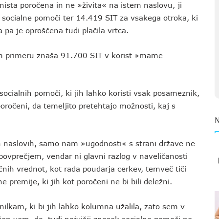
nista poročena in ne »živita« na istem naslovu, ji
 socialne pomoči ter 14.419 SIT za vsakega otroka, ki
 pa je oproščena tudi plačila vrtca.
tem primeru znaša 91.700 SIT v korist »mame
socialnih pomoči, ki jih lahko koristi vsak posameznik,
oročeni, da temeljito pretehtajo možnosti, kaj s
h naslovih, samo nam »ugodnosti« s strani države ne
 povprečjem, vendar ni glavni razlog v naveličanosti
nih vrednot, kot rada poudarja cerkev, temveč tiči
 premije, ki jih kot poročeni ne bi bili deležni.
am, ki bi jih lahko kolumna užalila, zato sem v