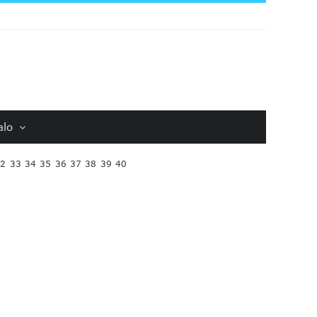
alo
32
33
34
35
36
37
38
39
40