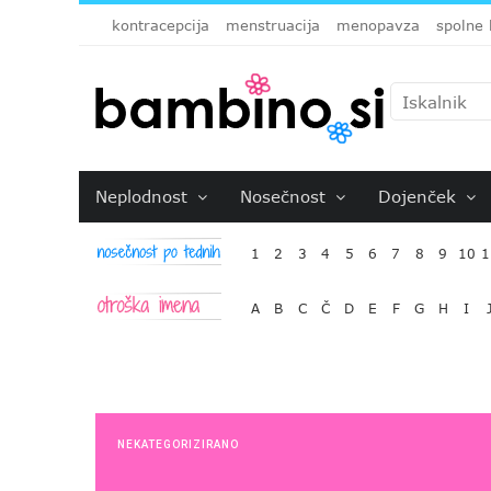
kontracepcija
menstruacija
menopavza
spolne 
Neplodnost
Nosečnost
Dojenček
1
2
3
4
5
6
7
8
9
10
1
A
B
C
Č
D
E
F
G
H
I
NEKATEGORIZIRANO