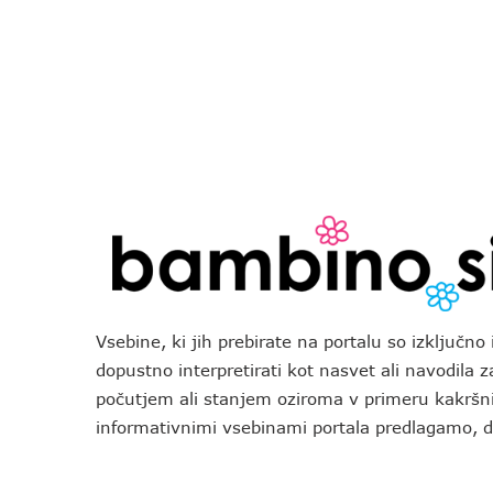
Vsebine, ki jih prebirate na portalu so izključn
dopustno interpretirati kot nasvet ali navodila 
počutjem ali stanjem oziroma v primeru kakršni
informativnimi vsebinami portala predlagamo,