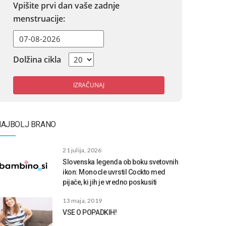
Vpišite prvi dan vaše zadnje
menstruacije:
Dolžina cikla
IZRAČUNAJ
NAJBOLJ BRANO
21 julija, 2026
Slovenska legenda ob boku svetovnih
ikon: Monocle uvrstil Cockto med
pijače, ki jih je vredno poskusiti
13 maja, 2019
VSE O POPADKIH!