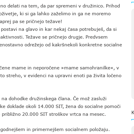
vno delati na tem, da par spremeni v družinico. Prihod
oživetje, ki si ga lahko zaželimo in ga ne moremo
aprej pa se pričnejo težave!
 postavi na glavo in kar nekaj časa potrebuješ, da si
 aktivnosti. Težave se pričnejo drugje. Predvsem
e enostavno odrežejo od kakršnekoli konkretne socialne
ročene mame in neporočene »mame samohranilke«, v
to streho, v evidenci na upravni enoti pa živita ločeno
jo na dohodke družinskega člana. Če mož zasluži
ke doklade okoli 14.000 SIT, žena do socialne pomoči
K
še približno 20.000 SIT stroškov vrtca na mesec.
godnejšem in primernejšem socialnem položaju.