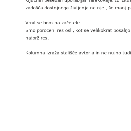
ključnih besedah uporabljal narekovaje. Iz izk
zadošča dostojnega življenja ne njej, še manj p
Vrnil se bom na začetek:
Smo poročeni res osli, kot se velikokrat pošalijo
najbrž res.
Kolumna izraža stališče avtorja in ne nujno tudi