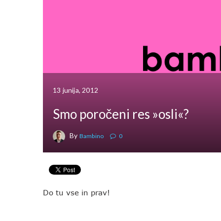
13 junija, 2012
Smo poročeni res »osli«?
By
Bambino
0
Do tu vse in prav!