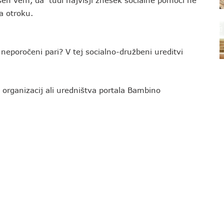
ušen vem, da tudi najvišji znesek socialne pomoči ne
a otroku.
 neporočeni pari? V tej socialno-družbeni ureditvi
 organizacij ali uredništva portala Bambino