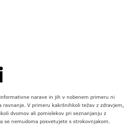
o informativne narave in jih v nobenem primeru ni
za ravnanje. V primeru kakršnihkoli težav z zdravjem,
koli dvomov ali pomislekov pri seznanjanju z
 da se nemudoma posvetujete s strokovnjakom.