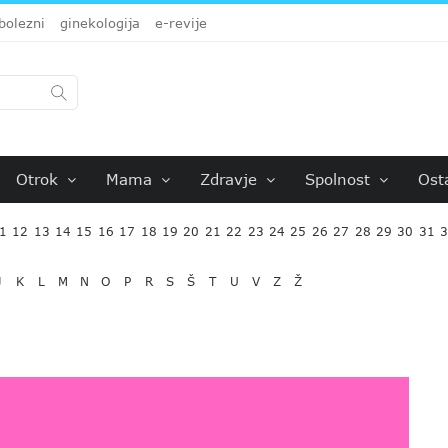
bolezni
ginekologija
e-revije
Otrok
Mama
Zdravje
Spolnost
Ost
1
12
13
14
15
16
17
18
19
20
21
22
23
24
25
26
27
28
29
30
31
J
K
L
M
N
O
P
R
S
Š
T
U
V
Z
Ž