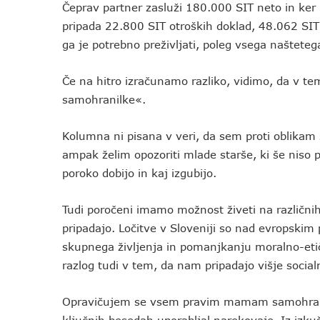
Čeprav partner zasluži 180.000 SIT neto in ker 
pripada 22.800 SIT otroških doklad, 48.062 SIT
ga je potrebno preživljati, poleg vsega naštetega
Če na hitro izračunamo razliko, vidimo, da v 
samohranilke«.
Kolumna ni pisana v veri, da sem proti oblikam 
ampak želim opozoriti mlade starše, ki še niso p
poroko dobijo in kaj izgubijo.
Tudi poročeni imamo možnost živeti na različni
pripadajo. Ločitve v Sloveniji so nad evropskim
skupnega življenja in pomanjkanju moralno-etič
razlog tudi v tem, da nam pripadajo višje socialne
Opravičujem se vsem pravim mamam samohranilk