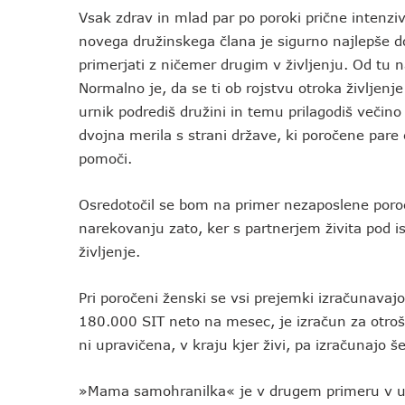
Vsak zdrav in mlad par po poroki prične intenzi
novega družinskega člana je sigurno najlepše d
primerjati z ničemer drugim v življenju. Od tu n
Normalno je, da se ti ob rojstvu otroka življenje
urnik podrediš družini in temu prilagodiš večino
dvojna merila s strani države, ki poročene par
pomoči.
Osredotočil se bom na primer nezaposlene po
narekovanju zato, ker s partnerjem živita pod is
življenje.
Pri poročeni ženski se vsi prejemki izračunava
180.000 SIT neto na mesec, je izračun za otroš
ni upravičena, v kraju kjer živi, pa izračunajo 
»Mama samohranilka« je v drugem primeru v u