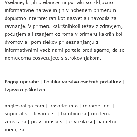
Vsebine, ki jih prebirate na portalu so izključno
informativne narave in jih v nobenem primeru ni
dopustno interpretirati kot nasvet ali navodila za
ravnanje. V primeru kakršnihkoli težav z zdravjem,
počutjem ali stanjem oziroma v primeru kakršnikoli
dvomov ali pomislekov pri seznanjanju z
informativnimi vsebinami portala predlagamo, da se
nemudoma posvetujete s strokovnjakom.
Pogoji uporabe
|
Politika varstva osebnih podatkov
|
Izjava o piškotkih
angleskaliga.com
|
kosarka.info
|
rokomet.net
|
snportal.si
|
bivanje.si
|
bambino.si
|
moderna-
zenska.si
|
pravi-moski.si
|
e-vozila.si
|
pametni-
mediji.si