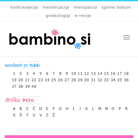
kontracepcija
menstruacija
menopavza
spolne bolezni
ginekologija
e-revije
Togg
navi
1
2
3
4
5
6
7
8
9
10
11
12
13
14
15
16
17
18
19
20
21
22
23
24
25
26
27
28
29
30
31
32
33
34
35
36
37
38
39
40
A
B
C
Č
D
E
F
G
H
I
J
K
L
M
N
O
P
R
S
Š
T
U
V
Z
Ž