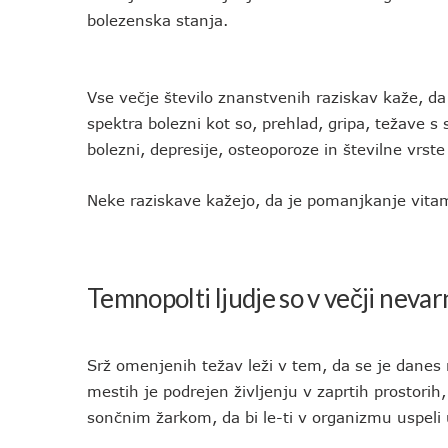
bolezenska stanja.
Vse večje število znanstvenih raziskav kaže, d
spektra bolezni kot so, prehlad, gripa, težave 
bolezni, depresije, osteoporoze in številne vrst
Neke raziskave kažejo, da je pomanjkanje vitam
Temnopolti ljudje so v večji nevar
Srž omenjenih težav leži v tem, da se je danes 
mestih je podrejen življenju v zaprtih prostorih,
sončnim žarkom, da bi le-ti v organizmu uspeli u