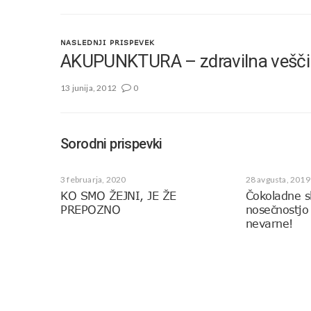
NASLEDNJI PRISPEVEK
AKUPUNKTURA – zdravilna vešči
13 junija, 2012
0
Sorodni prispevki
3 februarja, 2020
28 avgusta, 2019
KO SMO ŽEJNI, JE ŽE
Čokoladne 
PREPOZNO
nosečnostjo 
nevarne!