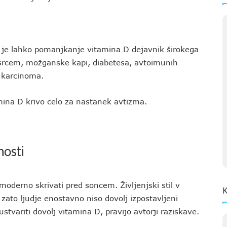
a je lahko pomanjkanje vitamina D dejavnik širokega
s srcem, možganske kapi, diabetesa, avtoimunih
e karcinoma.
ina D krivo celo za nastanek avtizma.
nosti
moderno skrivati pred soncem. Življenjski stil v
K
 zato ljudje enostavno niso dovolj izpostavljeni
stvariti dovolj vitamina D, pravijo avtorji raziskave.