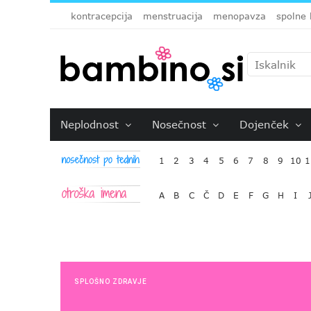
kontracepcija
menstruacija
menopavza
spolne 
Neplodnost
Nosečnost
Dojenček
1
2
3
4
5
6
7
8
9
10
1
A
B
C
Č
D
E
F
G
H
I
SPLOŠNO ZDRAVJE