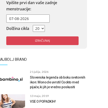
Vpišite prvi dan vaše zadnje
menstruacije:
Dolžina cikla
IZRAČUNAJ
NAJBOLJ BRANO
21 julija, 2026
Slovenska legenda ob boku svetovnih
ikon: Monocle uvrstil Cockto med
pijače, ki jih je vredno poskusiti
13 maja, 2019
VSE O POPADKIH!