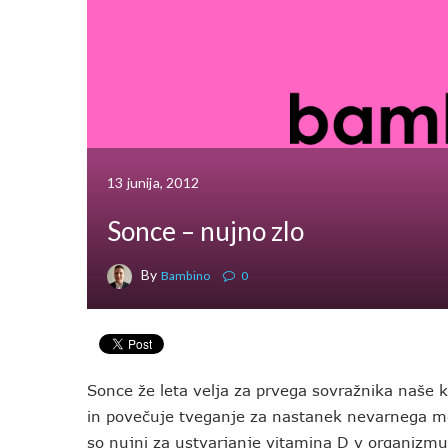
13 junija, 2012
Sonce – nujno zlo
By
Bambino
0
Sonce že leta velja za prvega sovražnika naše 
in povečuje tveganje za nastanek nevarnega m
so nujni za ustvarjanje vitamina D v organizmu