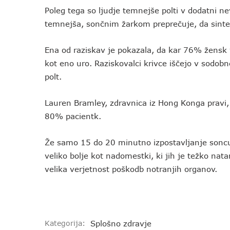
Poleg tega so ljudje temnejše polti v dodatni ne
temnejša, sončnim žarkom preprečuje, da sinte
Ena od raziskav je pokazala, da kar 76% žensk 
kot eno uro. Raziskovalci krivce iščejo v sodobn
polt.
Lauren Bramley, zdravnica iz Hong Konga pravi,
80% pacientk.
Že samo 15 do 20 minutno izpostavljanje soncu,
veliko bolje kot nadomestki, ki jih je težko nat
velika verjetnost poškodb notranjih organov.
Kategorija:
Splošno zdravje