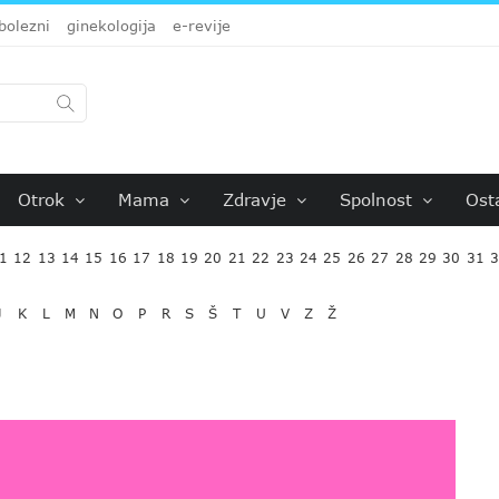
bolezni
ginekologija
e-revije
Otrok
Mama
Zdravje
Spolnost
Ost
1
12
13
14
15
16
17
18
19
20
21
22
23
24
25
26
27
28
29
30
31
J
K
L
M
N
O
P
R
S
Š
T
U
V
Z
Ž