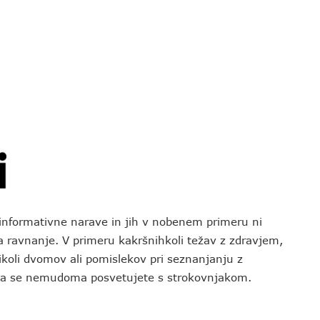
o informativne narave in jih v nobenem primeru ni
za ravnanje. V primeru kakršnihkoli težav z zdravjem,
koli dvomov ali pomislekov pri seznanjanju z
 da se nemudoma posvetujete s strokovnjakom.