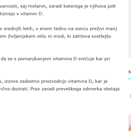
varnosti, saj melanin, zaradi katerega je njihova polt
tizirajo v vitamin D.
v srednjih letih, v enem tednu na soncu preživi manj
em življenjskem stilu in modi, ki zahteva svetlejšo
 da se s pomanjkanjem vitamina D srečuje kar pri
 izzove zadostno proizvodnjo vitamina D, kar je
ančno dozirati. Prav zaradi prevelikega odmerka obstaja