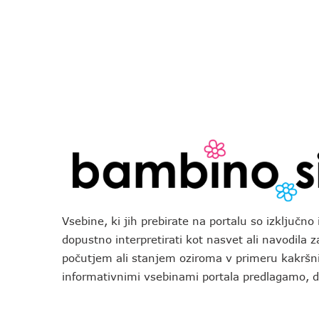
Vsebine, ki jih prebirate na portalu so izključn
dopustno interpretirati kot nasvet ali navodila 
počutjem ali stanjem oziroma v primeru kakršni
informativnimi vsebinami portala predlagamo,