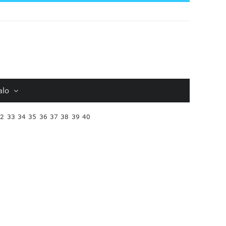
alo
32
33
34
35
36
37
38
39
40