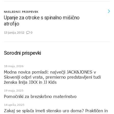
NASLEDNJI PRISPEVEK
Upanje za otroke s spinalno mišično
atrofijo
13 junija, 2012
0
Sorodni prispevki
18 maja, 2026
Modna novica pomladi: največji JACK&JONES v
Sloveniji odprl vrata, premierno predstavljeni tudi
ženska linija JJXX in JJ Kids
19 maja, 2025
Pomočniki za brezskrbno materinstvo
14 aprila, 2025
Zakaj se splača imeti stensko uro doma? Praktičen in