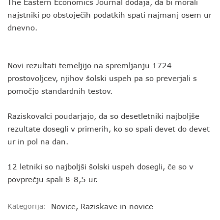
The Eastern Economics Journal dodaja, da bi morali
najstniki po obstoječih podatkih spati najmanj osem ur
dnevno.
Novi rezultati temeljijo na spremljanju 1724
prostovoljcev, njihov šolski uspeh pa so preverjali s
pomočjo standardnih testov.
Raziskovalci poudarjajo, da so desetletniki najboljše
rezultate dosegli v primerih, ko so spali devet do devet
ur in pol na dan.
12 letniki so najboljši šolski uspeh dosegli, če so v
povprečju spali 8-8,5 ur.
Kategorija:
Novice
,
Raziskave in novice