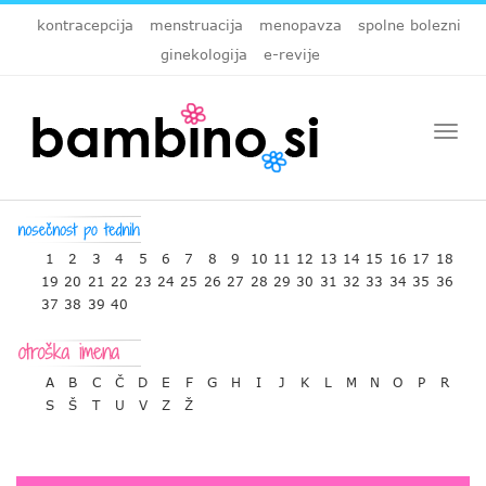
kontracepcija
menstruacija
menopavza
spolne bolezni
ginekologija
e-revije
Togg
navi
1
2
3
4
5
6
7
8
9
10
11
12
13
14
15
16
17
18
19
20
21
22
23
24
25
26
27
28
29
30
31
32
33
34
35
36
37
38
39
40
A
B
C
Č
D
E
F
G
H
I
J
K
L
M
N
O
P
R
S
Š
T
U
V
Z
Ž