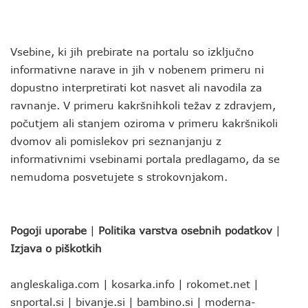
Vsebine, ki jih prebirate na portalu so izključno
informativne narave in jih v nobenem primeru ni
dopustno interpretirati kot nasvet ali navodila za
ravnanje. V primeru kakršnihkoli težav z zdravjem,
počutjem ali stanjem oziroma v primeru kakršnikoli
dvomov ali pomislekov pri seznanjanju z
informativnimi vsebinami portala predlagamo, da se
nemudoma posvetujete s strokovnjakom.
Pogoji uporabe
|
Politika varstva osebnih podatkov
|
Izjava o piškotkih
angleskaliga.com
|
kosarka.info
|
rokomet.net
|
snportal.si
|
bivanje.si
|
bambino.si
|
moderna-