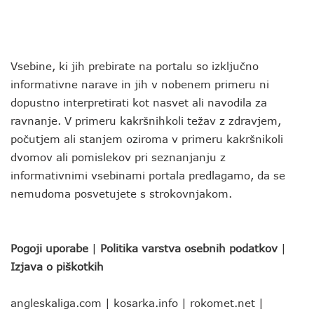
Vsebine, ki jih prebirate na portalu so izključno
informativne narave in jih v nobenem primeru ni
dopustno interpretirati kot nasvet ali navodila za
ravnanje. V primeru kakršnihkoli težav z zdravjem,
počutjem ali stanjem oziroma v primeru kakršnikoli
dvomov ali pomislekov pri seznanjanju z
informativnimi vsebinami portala predlagamo, da se
nemudoma posvetujete s strokovnjakom.
Pogoji uporabe
|
Politika varstva osebnih podatkov
|
Izjava o piškotkih
angleskaliga.com
|
kosarka.info
|
rokomet.net
|