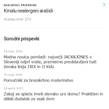
NASLEDNJI PRISPEVEK
Kmalu nealergeni arašidi
13 junija, 2012
0
Sorodni prispevki
18 maja, 2026
Modna novica pomladi: največji JACK&JONES v
Sloveniji odprl vrata, premierno predstavljeni tudi
ženska linija JJXX in JJ Kids
19 maja, 2025
Pomočniki za brezskrbno materinstvo
14 aprila, 2025
Zakaj se splača imeti stensko uro doma? Praktičen in
stilski dodatek za vsak dom