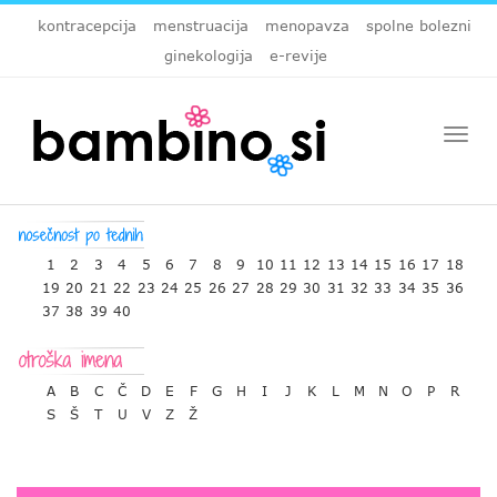
kontracepcija
menstruacija
menopavza
spolne bolezni
ginekologija
e-revije
Togg
navi
1
2
3
4
5
6
7
8
9
10
11
12
13
14
15
16
17
18
19
20
21
22
23
24
25
26
27
28
29
30
31
32
33
34
35
36
37
38
39
40
A
B
C
Č
D
E
F
G
H
I
J
K
L
M
N
O
P
R
S
Š
T
U
V
Z
Ž