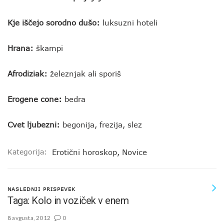
Kje iščejo sorodno dušo:
luksuzni hoteli
Hrana:
škampi
Afrodiziak:
železnjak ali sporiš
Erogene cone:
bedra
Cvet ljubezni:
begonija, frezija, slez
Kategorija:
Erotični horoskop
,
Novice
NASLEDNJI PRISPEVEK
Taga: Kolo in voziček v enem
8 avgusta, 2012
0