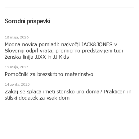
Sorodni prispevki
18 maja, 2026
Modna novica pomladi: največji JACK&JONES v
Sloveniji odprl vrata, premierno predstavljeni tudi
ženska linija JJXX in JJ Kids
19 maja, 2025
Pomočniki za brezskrbno materinstvo
14 aprila, 2025
Zakaj se splača imeti stensko uro doma? Praktičen in
stilski dodatek za vsak dom