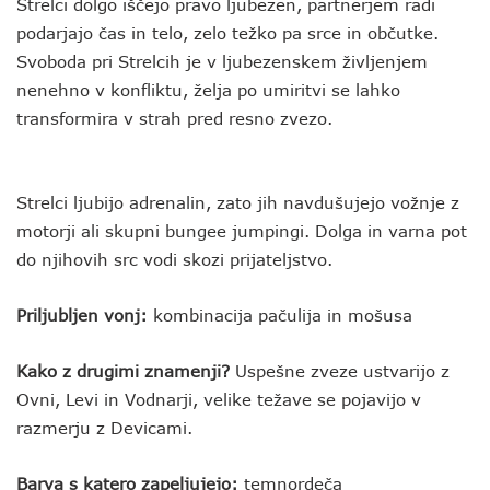
Strelci dolgo iščejo pravo ljubezen, partnerjem radi
podarjajo čas in telo, zelo težko pa srce in občutke.
Svoboda pri Strelcih je v ljubezenskem življenjem
nenehno v konfliktu, želja po umiritvi se lahko
transformira v strah pred resno zvezo.
Strelci ljubijo adrenalin, zato jih navdušujejo vožnje z
motorji ali skupni bungee jumpingi. Dolga in varna pot
do njihovih src vodi skozi prijateljstvo.
Priljubljen vonj:
kombinacija pačulija in mošusa
Kako z drugimi znamenji?
Uspešne zveze ustvarijo z
Ovni, Levi in Vodnarji, velike težave se pojavijo v
razmerju z Devicami.
Barva s katero zapeljujejo:
temnordeča