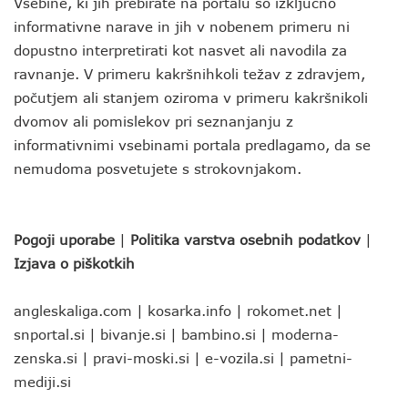
Vsebine, ki jih prebirate na portalu so izključno
informativne narave in jih v nobenem primeru ni
dopustno interpretirati kot nasvet ali navodila za
ravnanje. V primeru kakršnihkoli težav z zdravjem,
počutjem ali stanjem oziroma v primeru kakršnikoli
dvomov ali pomislekov pri seznanjanju z
informativnimi vsebinami portala predlagamo, da se
nemudoma posvetujete s strokovnjakom.
Pogoji uporabe
|
Politika varstva osebnih podatkov
|
Izjava o piškotkih
angleskaliga.com
|
kosarka.info
|
rokomet.net
|
snportal.si
|
bivanje.si
|
bambino.si
|
moderna-
zenska.si
|
pravi-moski.si
|
e-vozila.si
|
pametni-
mediji.si