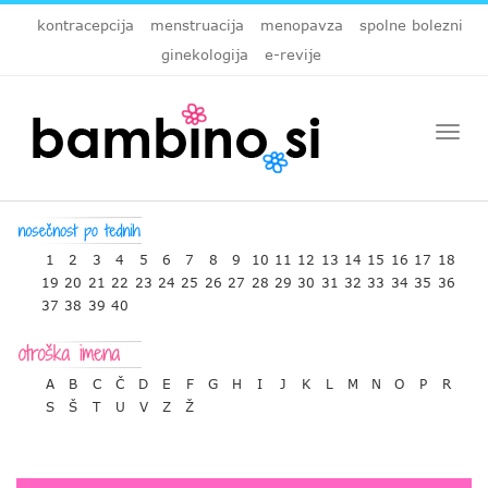
kontracepcija
menstruacija
menopavza
spolne bolezni
ginekologija
e-revije
Togg
navi
1
2
3
4
5
6
7
8
9
10
11
12
13
14
15
16
17
18
19
20
21
22
23
24
25
26
27
28
29
30
31
32
33
34
35
36
37
38
39
40
A
B
C
Č
D
E
F
G
H
I
J
K
L
M
N
O
P
R
S
Š
T
U
V
Z
Ž