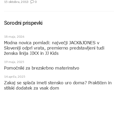
15 oktobra, 2013
0
Sorodni prispevki
18 maja, 2026
Modna novica pomladi: največji JACK&JONES v
Sloveniji odprl vrata, premierno predstavljeni tudi
ženska linija JJXX in JJ Kids
19 maja, 2025
Pomočniki za brezskrbno materinstvo
14 aprila, 2025
Zakaj se splača imeti stensko uro doma? Praktičen in
stilski dodatek za vsak dom