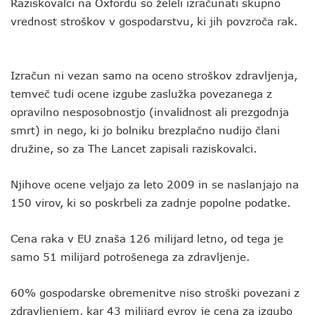
Raziskovalci na Oxfordu so želeli izračunati skupno
vrednost stroškov v gospodarstvu, ki jih povzroča rak.
Izračun ni vezan samo na oceno stroškov zdravljenja,
temveč tudi ocene izgube zaslužka povezanega z
opravilno nesposobnostjo (invalidnost ali prezgodnja
smrt) in nego, ki jo bolniku brezplačno nudijo člani
družine, so za The Lancet zapisali raziskovalci.
Njihove ocene veljajo za leto 2009 in se naslanjajo na
150 virov, ki so poskrbeli za zadnje popolne podatke.
Cena raka v EU znaša 126 milijard letno, od tega je
samo 51 milijard potrošenega za zdravljenje.
60% gospodarske obremenitve niso stroški povezani z
zdravljenjem, kar 43 milijard evrov je cena za izgubo