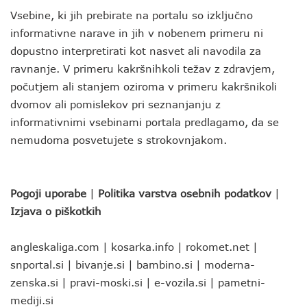
Vsebine, ki jih prebirate na portalu so izključno
informativne narave in jih v nobenem primeru ni
dopustno interpretirati kot nasvet ali navodila za
ravnanje. V primeru kakršnihkoli težav z zdravjem,
počutjem ali stanjem oziroma v primeru kakršnikoli
dvomov ali pomislekov pri seznanjanju z
informativnimi vsebinami portala predlagamo, da se
nemudoma posvetujete s strokovnjakom.
Pogoji uporabe
|
Politika varstva osebnih podatkov
|
Izjava o piškotkih
angleskaliga.com
|
kosarka.info
|
rokomet.net
|
snportal.si
|
bivanje.si
|
bambino.si
|
moderna-
zenska.si
|
pravi-moski.si
|
e-vozila.si
|
pametni-
mediji.si