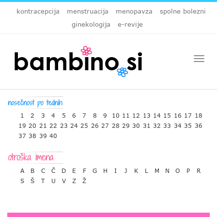
kontracepcija
menstruacija
menopavza
spolne bolezni
ginekologija
e-revije
Togg
navi
1
2
3
4
5
6
7
8
9
10
11
12
13
14
15
16
17
18
19
20
21
22
23
24
25
26
27
28
29
30
31
32
33
34
35
36
37
38
39
40
A
B
C
Č
D
E
F
G
H
I
J
K
L
M
N
O
P
R
S
Š
T
U
V
Z
Ž