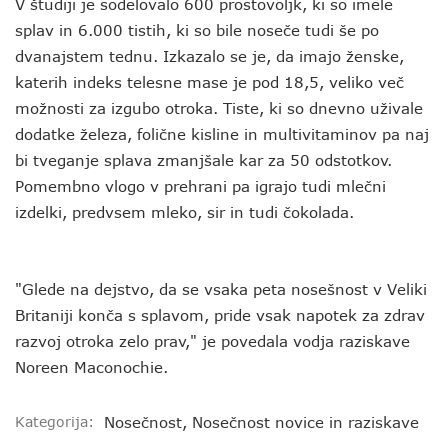
V študiji je sodelovalo 600 prostovoljk, ki so imele
splav in 6.000 tistih, ki so bile noseče tudi še po
dvanajstem tednu. Izkazalo se je, da imajo ženske,
katerih indeks telesne mase je pod 18,5, veliko več
možnosti za izgubo otroka. Tiste, ki so dnevno uživale
dodatke železa, folične kisline in multivitaminov pa naj
bi tveganje splava zmanjšale kar za 50 odstotkov.
Pomembno vlogo v prehrani pa igrajo tudi mlečni
izdelki, predvsem mleko, sir in tudi čokolada.
"Glede na dejstvo, da se vsaka peta nosešnost v Veliki
Britaniji konča s splavom, pride vsak napotek za zdrav
razvoj otroka zelo prav," je povedala vodja raziskave
Noreen Maconochie.
Kategorija:
Nosečnost
,
Nosečnost novice in raziskave