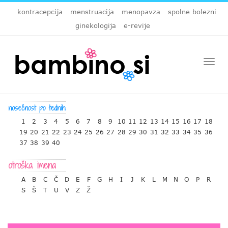
kontracepcija
menstruacija
menopavza
spolne bolezni
ginekologija
e-revije
Togg
navi
1
2
3
4
5
6
7
8
9
10
11
12
13
14
15
16
17
18
19
20
21
22
23
24
25
26
27
28
29
30
31
32
33
34
35
36
37
38
39
40
A
B
C
Č
D
E
F
G
H
I
J
K
L
M
N
O
P
R
S
Š
T
U
V
Z
Ž