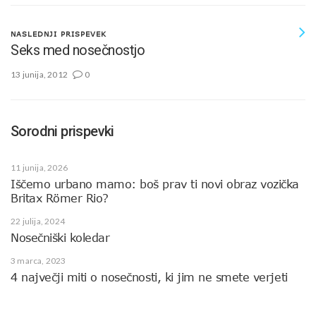
NASLEDNJI PRISPEVEK
Seks med nosečnostjo
13 junija, 2012
0
Sorodni prispevki
11 junija, 2026
Iščemo urbano mamo: boš prav ti novi obraz vozička
Britax Römer Rio?
22 julija, 2024
Nosečniški koledar
3 marca, 2023
4 največji miti o nosečnosti, ki jim ne smete verjeti