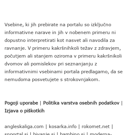
Vsebine, ki jih prebirate na portalu so izključno
informativne narave in jih v nobenem primeru ni
dopustno interpretirati kot nasvet ali navodila za
ravnanje. V primeru kakršnihkoli težav z zdravjem,
počutjem ali stanjem oziroma v primeru kakršnikoli
dvomov ali pomislekov pri seznanjanju z
informativnimi vsebinami portala predlagamo, da se
nemudoma posvetujete s strokovnjakom.
Pogoji uporabe
|
Politika varstva osebnih podatkov
|
Izjava o piškotkih
angleskaliga.com
|
kosarka.info
|
rokomet.net
|
snportal.si
|
bivanje.si
|
bambino.si
|
moderna-