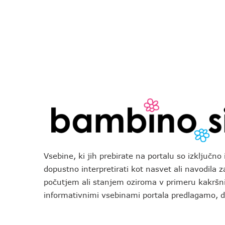
Vsebine, ki jih prebirate na portalu so izključn
dopustno interpretirati kot nasvet ali navodila 
počutjem ali stanjem oziroma v primeru kakršni
informativnimi vsebinami portala predlagamo,