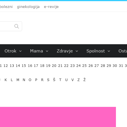
bolezni
ginekologija
e-revije
Otrok
Mama
Zdravje
Spolnost
Ost
1
12
13
14
15
16
17
18
19
20
21
22
23
24
25
26
27
28
29
30
31
J
K
L
M
N
O
P
R
S
Š
T
U
V
Z
Ž