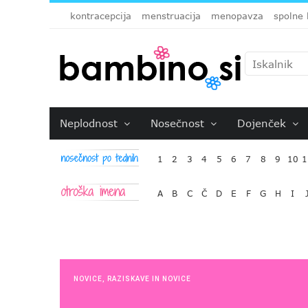
kontracepcija
menstruacija
menopavza
spolne 
Neplodnost
Nosečnost
Dojenček
1
2
3
4
5
6
7
8
9
10
1
A
B
C
Č
D
E
F
G
H
I
NOVICE
,
RAZISKAVE IN NOVICE