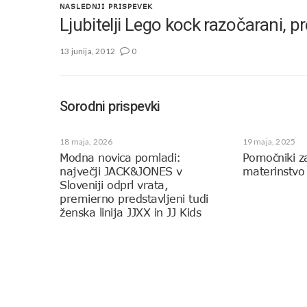
NASLEDNJI PRISPEVEK
Ljubitelji Lego kock razočarani, 
13 junija, 2012
0
Sorodni prispevki
18 maja, 2026
19 maja, 2025
Modna novica pomladi:
Pomočniki z
največji JACK&JONES v
materinstvo
Sloveniji odprl vrata,
premierno predstavljeni tudi
ženska linija JJXX in JJ Kids