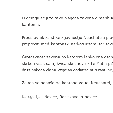
O deregulaciji že tako blagega zakona o marihua
kantonih.
Predstavnik za stike z javnostjo Neuchatela pra
preprečiti med-kantonski narkoturizem, ter sev
Grotesknost zakona po katerem lahko ena oseba vz
skrbeti vsak sam, švicarski dnevnik Le Matin p
družinskega člana vzgajaš dodatne štiri rastline
Zakon se nanaša na kantone Vaud, Neuchatel, 
Kategorija:
Novice
,
Raziskave in novice