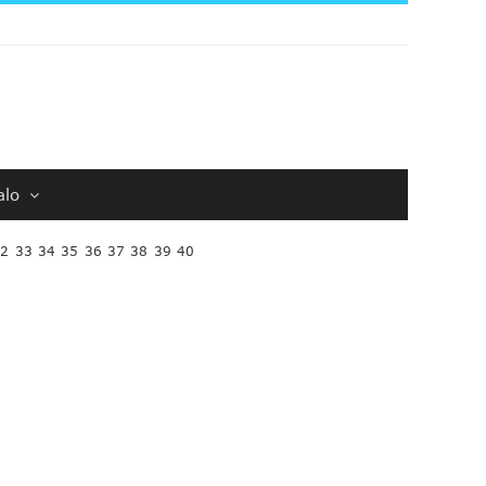
alo
32
33
34
35
36
37
38
39
40