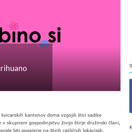
S
marihuano
 švicarskih kantonov doma vzgojili štiri sadike
 v skupnem gospodinjstvu živijo štirje družinski člani,
K
rale biti posajene na štirih različnih lokacijah.