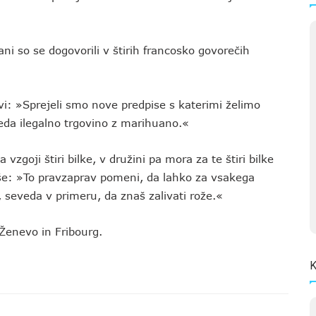
ni so se dogovorili v štirih francosko govorečih
vi: »Sprejeli smo nove predpise s katerimi želimo
eda ilegalno trgovino z marihuano.«
goji štiri bilke, v družini pa mora za te štiri bilke
iše: »To pravzaprav pomeni, da lahko za vsakega
, seveda v primeru, da znaš zalivati rože.«
Ženevo in Fribourg.
K