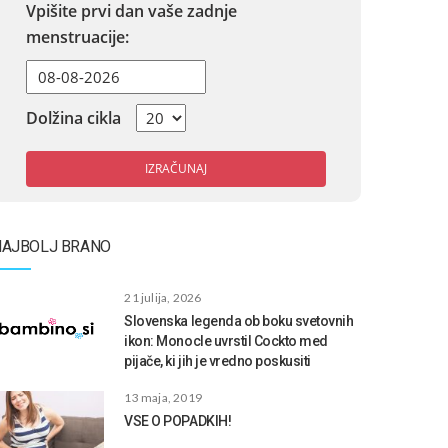
Vpišite prvi dan vaše zadnje
menstruacije:
Dolžina cikla
IZRAČUNAJ
NAJBOLJ BRANO
21 julija, 2026
Slovenska legenda ob boku svetovnih
ikon: Monocle uvrstil Cockto med
pijače, ki jih je vredno poskusiti
13 maja, 2019
VSE O POPADKIH!