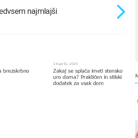
predvsem najmlajši
14 aprila, 2025
a brezskrbno
Zakaj se splača imeti stensko
uro doma? Praktičen in stilski
dodatek za vsak dom