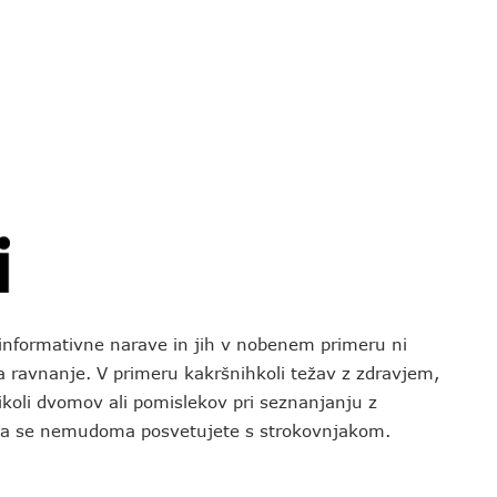
o informativne narave in jih v nobenem primeru ni
za ravnanje. V primeru kakršnihkoli težav z zdravjem,
koli dvomov ali pomislekov pri seznanjanju z
 da se nemudoma posvetujete s strokovnjakom.